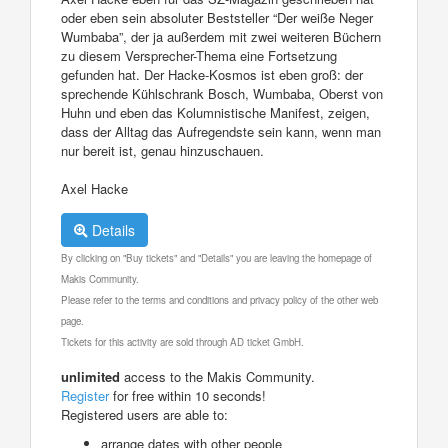
oder eben sein absoluter Beststeller “Der weiße Neger
Wumbaba”, der ja außerdem mit zwei weiteren Büchern
zu diesem Versprecher-Thema eine Fortsetzung
gefunden hat. Der Hacke-Kosmos ist eben groß: der
sprechende Kühlschrank Bosch, Wumbaba, Oberst von
Huhn und eben das Kolumnistische Manifest, zeigen,
dass der Alltag das Aufregendste sein kann, wenn man
nur bereit ist, genau hinzuschauen.
Axel Hacke
Details
By clicking on "Buy tickets" and "Details" you are leaving the homepage of
Makis Community.
Please refer to the terms and conditions and privacy policy of the other web
page.
Tickets for this activity are sold through AD ticket GmbH.
unlimited
access to the Makis Community.
Register
for free within 10 seconds!
Registered users are able to:
arrange dates with other people