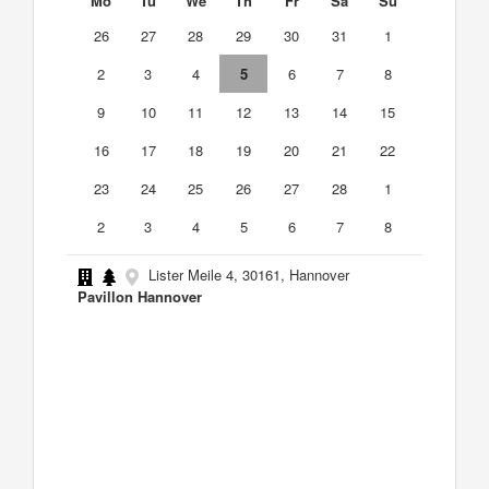
Mo
Tu
We
Th
Fr
Sa
Su
26
27
28
29
30
31
1
2
3
4
5
6
7
8
9
10
11
12
13
14
15
16
17
18
19
20
21
22
23
24
25
26
27
28
1
2
3
4
5
6
7
8
Lister Meile 4, 30161, Hannover
Pavillon Hannover