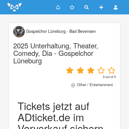
Update cookies preferences
Gospelchor Lüneburg - Bad Bevensen
2025 Unterhaltung, Theater,
Comedy, Dia - Gospelchor
Lüneburg
3
out of
5
Other / Entertainment
Tickets jetzt auf
ADticket.de im
Vorverkauf sichern