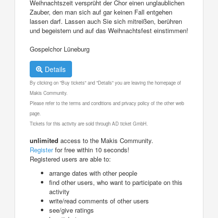
Weihnachtszeit versprüht der Chor einen unglaublichen
Zauber, den man sich auf gar keinen Fall entgehen
lassen darf. Lassen auch Sie sich mitreißen, berühren
und begeistern und auf das Weihnachtsfest einstimmen!
Gospelchor Lüneburg
Details
By clicking on "Buy tickets" and "Details" you are leaving the homepage of
Makis Community.
Please refer to the terms and conditions and privacy policy of the other web
page.
Tickets for this activity are sold through AD ticket GmbH.
unlimited
access to the Makis Community.
Register
for free within 10 seconds!
Registered users are able to:
arrange dates with other people
find other users, who want to participate on this
activity
write/read comments of other users
see/give ratings