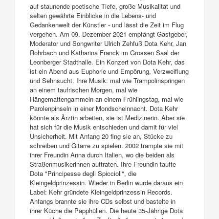
auf staunende poetische Tiefe, große Musikalität und
selten gewährte Einblicke in die Lebens- und
Gedankenwelt der Künstler - und lässt die Zeit im Flug
vergehen. Am 09. Dezember 2021 empfängt Gastgeber,
Moderator und Songwriter Ulrich Zehfuß Dota Kehr, Jan
Rohrbach und Katharina Franck im Grossen Saal der
Leonberger Stadthalle. Ein Konzert von Dota Kehr, das
ist ein Abend aus Euphorie und Empörung, Verzweiflung
und Sehnsucht. Ihre Musik: mal wie Trampolinspringen
an einem taufrischen Morgen, mal wie
Hängemattengammeln an einem Frühlingstag, mal wie
Parolenpinseln in einer Mondscheinnacht. Dota Kehr
könnte als Ärztin arbeiten, sie ist Medizinerin. Aber sie
hat sich für die Musik entschieden und damit für viel
Unsicherheit. Mit Anfang 20 fing sie an, Stücke zu
schreiben und Gitarre zu spielen. 2002 trampte sie mit
ihrer Freundin Anna durch Italien, wo die beiden als
Straßenmusikerinnen auftraten. Ihre Freundin taufte
Dota "Principesse degli Spiccioli", die
Kleingeldprinzessin. Wieder in Berlin wurde daraus ein
Label: Kehr gründete Kleingeldprinzessin Records.
Anfangs brannte sie ihre CDs selbst und bastelte in
ihrer Küche die Papphüllen. Die heute 35-Jährige Dota