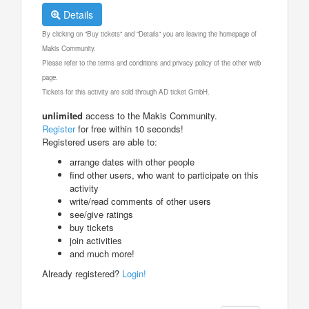
Details
By clicking on "Buy tickets" and "Details" you are leaving the homepage of
Makis Community.
Please refer to the terms and conditions and privacy policy of the other web
page.
Tickets for this activity are sold through AD ticket GmbH.
unlimited
access to the Makis Community.
Register
for free within 10 seconds!
Registered users are able to:
arrange dates with other people
find other users, who want to participate on this
activity
write/read comments of other users
see/give ratings
buy tickets
join activities
and much more!
Already registered?
Login!