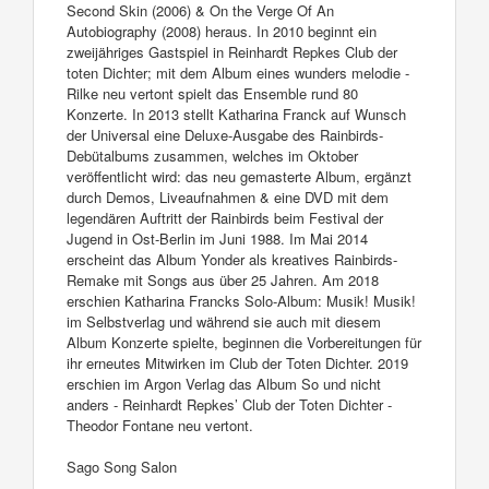
Second Skin (2006) & On the Verge Of An
Autobiography (2008) heraus. In 2010 beginnt ein
zweijähriges Gastspiel in Reinhardt Repkes Club der
toten Dichter; mit dem Album eines wunders melodie -
Rilke neu vertont spielt das Ensemble rund 80
Konzerte. In 2013 stellt Katharina Franck auf Wunsch
der Universal eine Deluxe-Ausgabe des Rainbirds-
Debütalbums zusammen, welches im Oktober
veröffentlicht wird: das neu gemasterte Album, ergänzt
durch Demos, Liveaufnahmen & eine DVD mit dem
legendären Auftritt der Rainbirds beim Festival der
Jugend in Ost-Berlin im Juni 1988. Im Mai 2014
erscheint das Album Yonder als kreatives Rainbirds-
Remake mit Songs aus über 25 Jahren. Am 2018
erschien Katharina Francks Solo-Album: Musik! Musik!
im Selbstverlag und während sie auch mit diesem
Album Konzerte spielte, beginnen die Vorbereitungen für
ihr erneutes Mitwirken im Club der Toten Dichter. 2019
erschien im Argon Verlag das Album So und nicht
anders - Reinhardt Repkes’ Club der Toten Dichter -
Theodor Fontane neu vertont.
Sago Song Salon