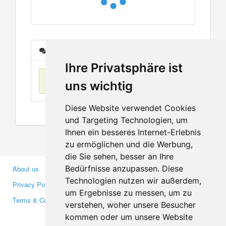
Messages
Ihre Privatsphäre ist
No items found
uns wichtig
Diese Website verwendet Cookies
und Targeting Technologien, um
Ihnen ein besseres Internet-Erlebnis
zu ermöglichen und die Werbung,
die Sie sehen, besser an Ihre
Bedürfnisse anzupassen. Diese
About us
Business Partners
Technologien nutzen wir außerdem,
Privacy Policy
Investors
um Ergebnisse zu messen, um zu
Terms & Conditions
Press
verstehen, woher unsere Besucher
Media
kommen oder um unsere Website