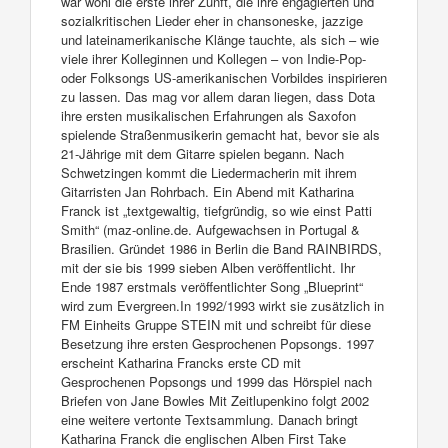
war wohl die erste ihrer Zunft, die ihre engagierten und
sozialkritischen Lieder eher in chansoneske, jazzige
und lateinamerikanische Klänge tauchte, als sich – wie
viele ihrer Kolleginnen und Kollegen – von Indie-Pop-
oder Folksongs US-amerikanischen Vorbildes inspirieren
zu lassen. Das mag vor allem daran liegen, dass Dota
ihre ersten musikalischen Erfahrungen als Saxofon
spielende Straßenmusikerin gemacht hat, bevor sie als
21-Jährige mit dem Gitarre spielen begann. Nach
Schwetzingen kommt die Liedermacherin mit ihrem
Gitarristen Jan Rohrbach. Ein Abend mit Katharina
Franck ist „textgewaltig, tiefgründig, so wie einst Patti
Smith“ (maz-online.de. Aufgewachsen in Portugal &
Brasilien. Gründet 1986 in Berlin die Band RAINBIRDS,
mit der sie bis 1999 sieben Alben veröffentlicht. Ihr
Ende 1987 erstmals veröffentlichter Song „Blueprint“
wird zum Evergreen.In 1992/1993 wirkt sie zusätzlich in
FM Einheits Gruppe STEIN mit und schreibt für diese
Besetzung ihre ersten Gesprochenen Popsongs. 1997
erscheint Katharina Francks erste CD mit
Gesprochenen Popsongs und 1999 das Hörspiel nach
Briefen von Jane Bowles Mit Zeitlupenkino folgt 2002
eine weitere vertonte Textsammlung. Danach bringt
Katharina Franck die englischen Alben First Take