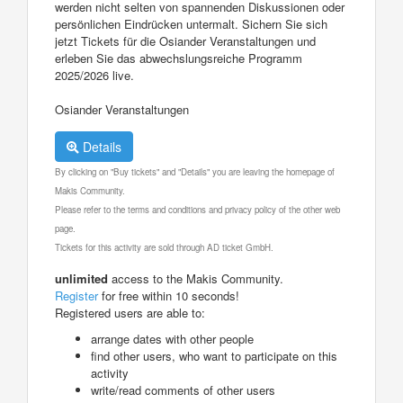
werden nicht selten von spannenden Diskussionen oder
persönlichen Eindrücken untermalt. Sichern Sie sich
jetzt Tickets für die Osiander Veranstaltungen und
erleben Sie das abwechslungsreiche Programm
2025/2026 live.
Osiander Veranstaltungen
Details
By clicking on "Buy tickets" and "Details" you are leaving the homepage of
Makis Community.
Please refer to the terms and conditions and privacy policy of the other web
page.
Tickets for this activity are sold through AD ticket GmbH.
unlimited
access to the Makis Community.
Register
for free within 10 seconds!
Registered users are able to:
arrange dates with other people
find other users, who want to participate on this
activity
write/read comments of other users