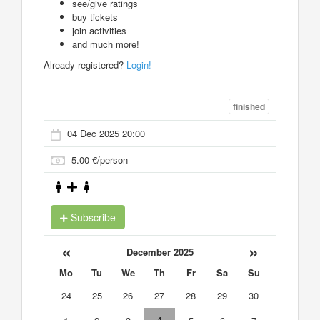
see/give ratings
buy tickets
join activities
and much more!
Already registered?
Login!
finished
04 Dec 2025 20:00
5.00 €/person
Subscribe
«
»
December 2025
Mo
Tu
We
Th
Fr
Sa
Su
24
25
26
27
28
29
30