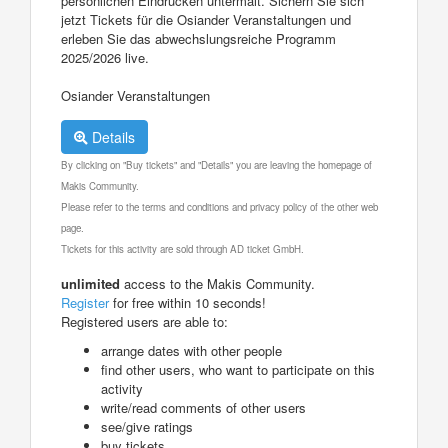
persönlichen Eindrücken untermalt. Sichern Sie sich
jetzt Tickets für die Osiander Veranstaltungen und
erleben Sie das abwechslungsreiche Programm
2025/2026 live.
Osiander Veranstaltungen
Details
By clicking on "Buy tickets" and "Details" you are leaving the homepage of
Makis Community.
Please refer to the terms and conditions and privacy policy of the other web
page.
Tickets for this activity are sold through AD ticket GmbH.
unlimited
access to the Makis Community.
Register
for free within 10 seconds!
Registered users are able to:
arrange dates with other people
find other users, who want to participate on this
activity
write/read comments of other users
see/give ratings
buy tickets