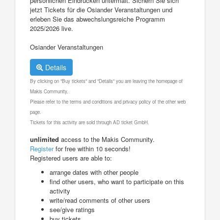
persönlichen Eindrücken untermalt. Sichern Sie sich
jetzt Tickets für die Osiander Veranstaltungen und
erleben Sie das abwechslungsreiche Programm
2025/2026 live.
Osiander Veranstaltungen
Details
By clicking on "Buy tickets" and "Details" you are leaving the homepage of
Makis Community.
Please refer to the terms and conditions and privacy policy of the other web
page.
Tickets for this activity are sold through AD ticket GmbH.
unlimited
access to the Makis Community.
Register
for free within 10 seconds!
Registered users are able to:
arrange dates with other people
find other users, who want to participate on this
activity
write/read comments of other users
see/give ratings
buy tickets