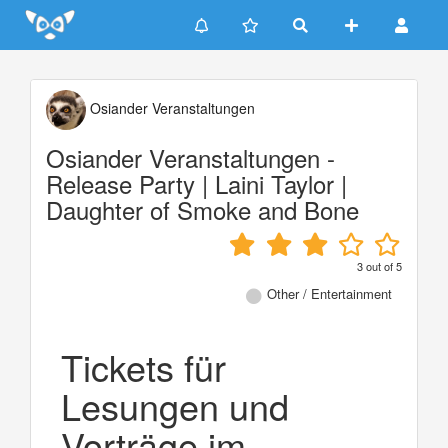
Update cookies preferences
Osiander Veranstaltungen
Osiander Veranstaltungen -
Release Party | Laini Taylor |
Daughter of Smoke and Bone
3
out of
5
Other / Entertainment
Tickets für
Lesungen und
Vorträge im