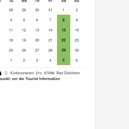
o
Tu
We
Th
Fr
Sa
Su
7
28
29
30
31
1
2
4
5
6
7
8
9
0
11
12
13
14
15
16
7
18
19
20
21
22
23
4
25
26
27
28
29
30
1
1
2
3
4
5
6
Kurbrunnenstr. 21c, 67098, Bad Dürkheim
fpunkt: vor der Tourist Information