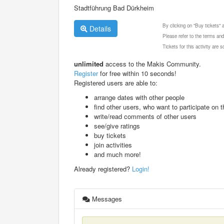
Stadtführung Bad Dürkheim
By clicking on "Buy tickets"
Details
Please refer to the terms and
Tickets for this activity are
unlimited
access to the Makis Community.
Register
for free within 10 seconds!
Registered users are able to:
arrange dates with other people
find other users, who want to participate on th
write/read comments of other users
see/give ratings
buy tickets
join activities
and much more!
Already registered?
Login!
Messages