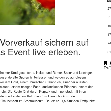
M
2
3
1
1
m Vorverkauf sichern auf
2
s Event live erleben.
3
Tref
kheimer Stadtgeschichte. Kelten und Römer, Salier und Leininger,
ausende alte Spuren hinterlassen und werden so auf diesem
eißem Gold, einem römischen Steinbruch, einer der ältesten
nissen, einem riesigen Fass, südländischen Pflanzen, einem der
ehr. Die Route führt durch Kurpark und Innenstadt mit ihren
uden und endet am Kulturzentrum Haus Catoir mit dem
Traubensaft im Stadtmuseum. Dauer: ca. 1,5 Stunden Treffpunkt: