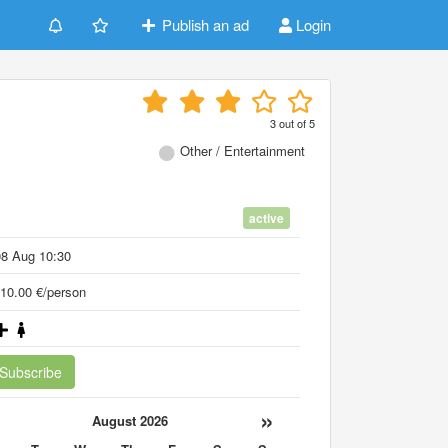
Publish an ad
Login
3
out of
5
Other / Entertainment
active
08 Aug 10:30
10.00 €/person
Subscribe
«
»
August 2026