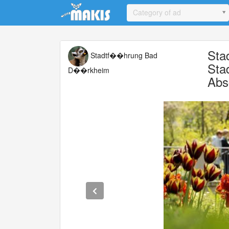
Update cookies preferences
Category of ad
Sta
Stadtf��hrung Bad
Sta
D��rkheim
Abs