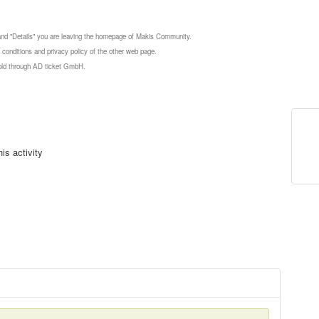
 and "Details" you are leaving the homepage of Makis Community.
 conditions and privacy policy of the other web page.
 sold through AD ticket GmbH.
is activity