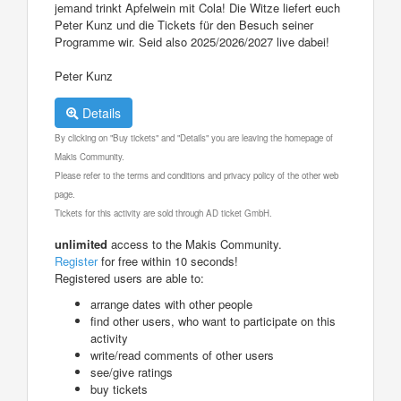
jemand trinkt Apfelwein mit Cola! Die Witze liefert euch
Peter Kunz und die Tickets für den Besuch seiner
Programme wir. Seid also 2025/2026/2027 live dabei!
Peter Kunz
Details
By clicking on "Buy tickets" and "Details" you are leaving the homepage of
Makis Community.
Please refer to the terms and conditions and privacy policy of the other web
page.
Tickets for this activity are sold through AD ticket GmbH.
unlimited
access to the Makis Community.
Register
for free within 10 seconds!
Registered users are able to:
arrange dates with other people
find other users, who want to participate on this
activity
write/read comments of other users
see/give ratings
buy tickets