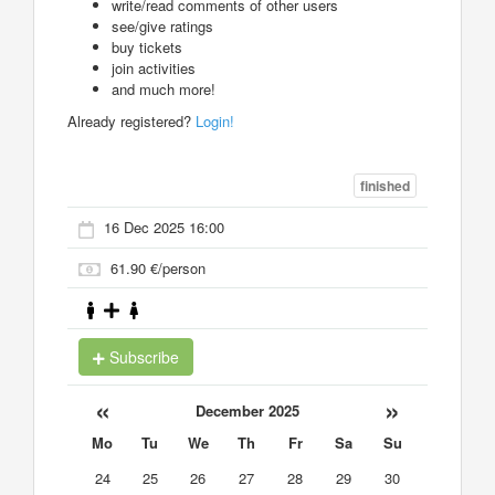
write/read comments of other users
see/give ratings
buy tickets
join activities
and much more!
Already registered?
Login!
finished
16 Dec 2025 16:00
61.90 €/person
Subscribe
«
»
December 2025
Mo
Tu
We
Th
Fr
Sa
Su
24
25
26
27
28
29
30