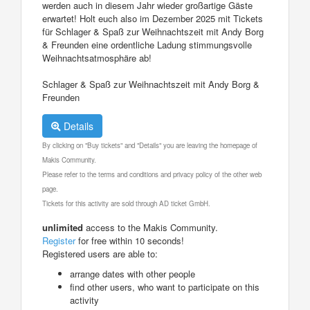
werden auch in diesem Jahr wieder großartige Gäste
erwartet! Holt euch also im Dezember 2025 mit Tickets
für Schlager & Spaß zur Weihnachtszeit mit Andy Borg
& Freunden eine ordentliche Ladung stimmungsvolle
Weihnachtsatmosphäre ab!
Schlager & Spaß zur Weihnachtszeit mit Andy Borg &
Freunden
Details
By clicking on "Buy tickets" and "Details" you are leaving the homepage of
Makis Community.
Please refer to the terms and conditions and privacy policy of the other web
page.
Tickets for this activity are sold through AD ticket GmbH.
unlimited
access to the Makis Community.
Register
for free within 10 seconds!
Registered users are able to:
arrange dates with other people
find other users, who want to participate on this
activity