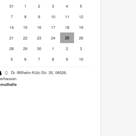
0
31
1
2
3
4
5
7
8
9
10
11
12
3
14
15
16
17
18
19
0
21
22
23
24
25
26
7
28
29
30
1
2
3
5
6
7
8
9
10
Dr.-Wilhelm-Külz-Str. 35, 06526,
erhausen
muthalle