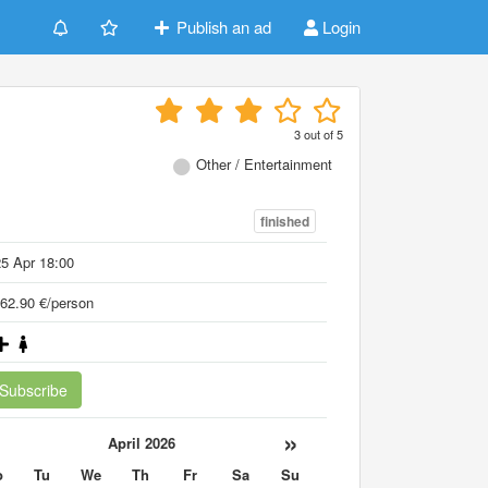
Publish an ad
Login
3
out of
5
Other / Entertainment
finished
5 Apr 18:00
62.90 €/person
Subscribe
«
»
April 2026
o
Tu
We
Th
Fr
Sa
Su