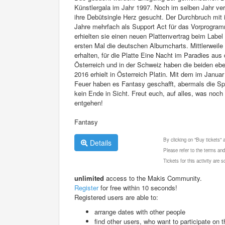
Künstlergala im Jahr 1997. Noch im selben Jahr ver
ihre Debütsingle Herz gesucht. Der Durchbruch mit 
Jahre mehrfach als Support Act für das Vorprogramm
erhielten sie einen neuen Plattenvertrag beim Label
ersten Mal die deutschen Albumcharts. Mittlerweile 
erhalten, für die Platte Eine Nacht im Paradies aus
Österreich und in der Schweiz haben die beiden eb
2016 erhielt in Österreich Platin. Mit dem im Janu
Feuer haben es Fantasy geschafft, abermals die Spi
kein Ende in Sicht. Freut euch, auf alles, was noch
entgehen!
Fantasy
By clicking on "Buy tickets"
Details
Please refer to the terms and
Tickets for this activity are
unlimited
access to the Makis Community.
Register
for free within 10 seconds!
Registered users are able to:
arrange dates with other people
find other users, who want to participate on th