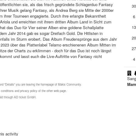
öffentlichten sie, als das frisch gegründete Schlagerduo Fantasy
3
ihrer Musik gelang Fantasy, als Andrea Berg sie Mitte der 2000er
 ihrer Tourneen engagierte. Durch ihre erlangte Bekanntheit
6
 Ariola und erreichten mit ihrem dritten Album Land in Sicht zum
1
hat das Duo für Vier seiner Alben eine goldene Schallplatte
 dem Jahr 2014 gab es sogar Dreifach Gold. Die Hitlisten in
2
enfalls im Sturm erobert. Das Album Freudensprünge aus dem Jahr
ar 2023 über das Plattenlabel Telamo erschienenen Album Mitten im
2
tze der Charts zu erklimmen - doch für das Duo ist noch längst
 kommt und lasst euch die Live-Auftritte von Fantasy nicht
4
Sang
Mam
 and "Details" you are leaving the homepage of Makis Community.
 conditions and privacy policy of the other web page.
 sold through AD ticket GmbH.
is activity