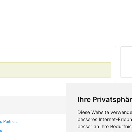
Ihre Privatsphär
Diese Website verwendet
besseres Internet-Erleb
s Partners
Contacts
besser an Ihre Bedürfni
rs
Feedback