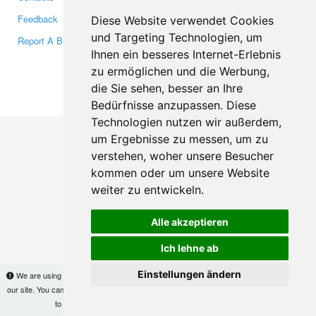
Feedback
Twitter
Diese Website verwendet Cookies
und Targeting Technologien, um
Report A Bug
YouTube
Ihnen ein besseres Internet-Erlebnis
Google+
zu ermöglichen und die Werbung,
die Sie sehen, besser an Ihre
Makis
© Copyright 2026
Bedürfnisse anzupassen. Diese
Technologien nutzen wir außerdem,
um Ergebnisse zu messen, um zu
verstehen, woher unsere Besucher
kommen oder um unsere Website
weiter zu entwickeln.
Alle akzeptieren
Ich lehne ab
Einstellungen ändern
We are using cookies to provide statistics that help us give you the best experience of
our site. You can find out more
here
and block them if you prefer. However, by continuing
to use the site without changes, you are agreeing to it.
OK