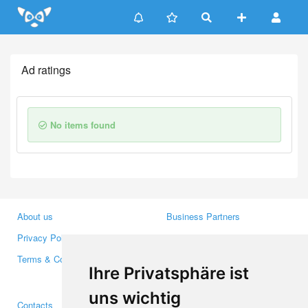
Update cookies preferences
Ad ratings
No items found
About us
Business Partners
Privacy Policy
Investors
Terms & Conditions
Press
Ihre Privatsphäre ist
Media
uns wichtig
Contacts
Facebook