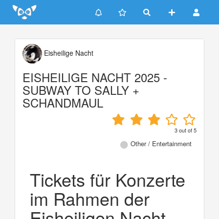
Update cookies preferences
Eisheilige Nacht
EISHEILIGE NACHT 2025 -
SUBWAY TO SALLY +
SCHANDMAUL
3
out of
5
Other / Entertainment
Tickets für Konzerte
im Rahmen der
Eisheiligen Nacht