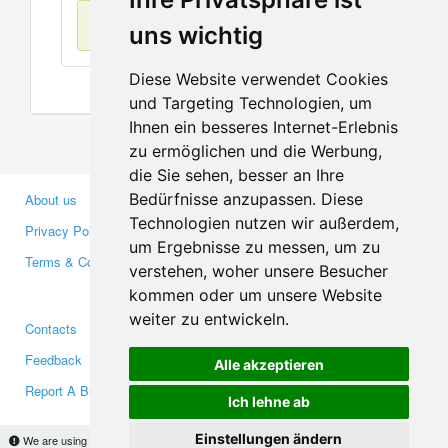
No items found
uns wichtig
Diese Website verwendet Cookies
und Targeting Technologien, um
Ihnen ein besseres Internet-Erlebnis
zu ermöglichen und die Werbung,
die Sie sehen, besser an Ihre
Bedürfnisse anzupassen. Diese
About us
Business Partners
Technologien nutzen wir außerdem,
Privacy Policy
Investors
um Ergebnisse zu messen, um zu
Terms & Conditions
Press
verstehen, woher unsere Besucher
Media
kommen oder um unsere Website
weiter zu entwickeln.
Contacts
Facebook
Feedback
Twitter
Alle akzeptieren
Report A Bug
YouTube
Ich lehne ab
Google+
Einstellungen ändern
We are using cookies to provide statistics that help us give you the best experience of