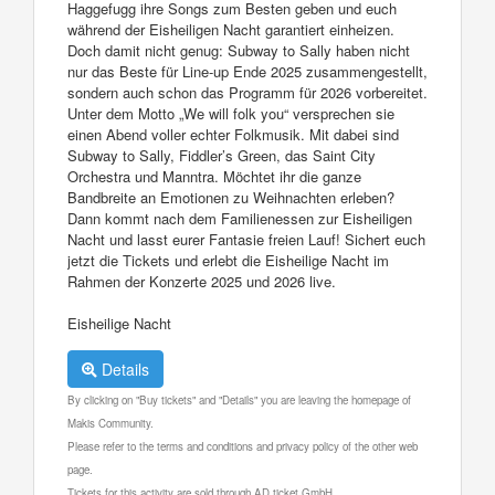
Haggefugg ihre Songs zum Besten geben und euch
während der Eisheiligen Nacht garantiert einheizen.
Doch damit nicht genug: Subway to Sally haben nicht
nur das Beste für Line-up Ende 2025 zusammengestellt,
sondern auch schon das Programm für 2026 vorbereitet.
Unter dem Motto „We will folk you“ versprechen sie
einen Abend voller echter Folkmusik. Mit dabei sind
Subway to Sally, Fiddler’s Green, das Saint City
Orchestra und Manntra. Möchtet ihr die ganze
Bandbreite an Emotionen zu Weihnachten erleben?
Dann kommt nach dem Familienessen zur Eisheiligen
Nacht und lasst eurer Fantasie freien Lauf! Sichert euch
jetzt die Tickets und erlebt die Eisheilige Nacht im
Rahmen der Konzerte 2025 und 2026 live.
Eisheilige Nacht
Details
By clicking on "Buy tickets" and "Details" you are leaving the homepage of
Makis Community.
Please refer to the terms and conditions and privacy policy of the other web
page.
Tickets for this activity are sold through AD ticket GmbH.