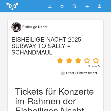
Update cookies preferences
Eisheilige Nacht
EISHEILIGE NACHT 2025 -
SUBWAY TO SALLY +
SCHANDMAUL
3
out of
5
Other / Entertainment
Tickets für Konzerte
im Rahmen der
Eisheiligen Nacht