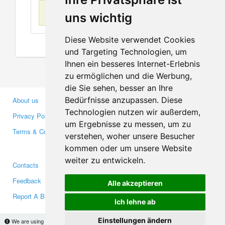
No items found
uns wichtig
Diese Website verwendet Cookies
und Targeting Technologien, um
Ihnen ein besseres Internet-Erlebnis
zu ermöglichen und die Werbung,
die Sie sehen, besser an Ihre
Bedürfnisse anzupassen. Diese
About us
Business Partners
Technologien nutzen wir außerdem,
Privacy Policy
Investors
um Ergebnisse zu messen, um zu
Terms & Conditions
Press
verstehen, woher unsere Besucher
Media
kommen oder um unsere Website
weiter zu entwickeln.
Contacts
Facebook
Feedback
Twitter
Alle akzeptieren
Report A Bug
YouTube
Ich lehne ab
Google+
Einstellungen ändern
We are using cookies to provide statistics that help us give you the best experience of