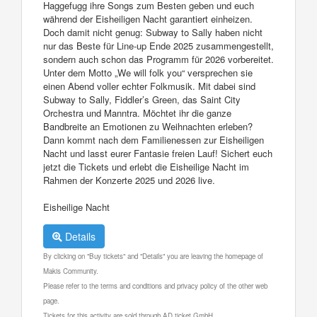
Haggefugg ihre Songs zum Besten geben und euch
während der Eisheiligen Nacht garantiert einheizen.
Doch damit nicht genug: Subway to Sally haben nicht
nur das Beste für Line-up Ende 2025 zusammengestellt,
sondern auch schon das Programm für 2026 vorbereitet.
Unter dem Motto „We will folk you“ versprechen sie
einen Abend voller echter Folkmusik. Mit dabei sind
Subway to Sally, Fiddler’s Green, das Saint City
Orchestra und Manntra. Möchtet ihr die ganze
Bandbreite an Emotionen zu Weihnachten erleben?
Dann kommt nach dem Familienessen zur Eisheiligen
Nacht und lasst eurer Fantasie freien Lauf! Sichert euch
jetzt die Tickets und erlebt die Eisheilige Nacht im
Rahmen der Konzerte 2025 und 2026 live.
Eisheilige Nacht
Details
By clicking on "Buy tickets" and "Details" you are leaving the homepage of
Makis Community.
Please refer to the terms and conditions and privacy policy of the other web
page.
Tickets for this activity are sold through AD ticket GmbH.