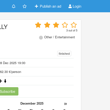
Publish an ad
Login
LLY
3
out of
5
Other / Entertainment
finished
28 Dec 2025 19:00
62.30 €/person
Subscribe
«
»
December 2025