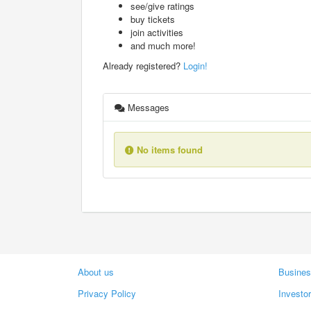
see/give ratings
buy tickets
join activities
and much more!
Already registered?
Login!
Messages
No items found
About us
Busines
Privacy Policy
Investo