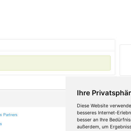
Ihre Privatsphär
Diese Website verwendet
besseres Internet-Erleb
s Partners
Contacts
besser an Ihre Bedürfni
rs
Feedback
außerdem, um Ergebniss