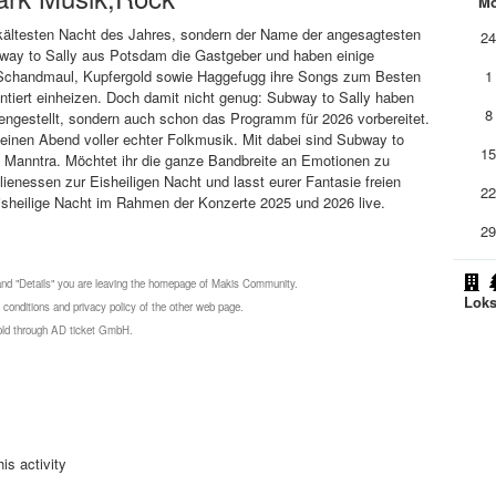
M
r kältesten Nacht des Jahres, sondern der Name der angesagtesten
2
bway to Sally aus Potsdam die Gastgeber und haben einige
 Schandmaul, Kupfergold sowie Haggefugg ihre Songs zum Besten
1
ntiert einheizen. Doch damit nicht genug: Subway to Sally haben
8
ngestellt, sondern auch schon das Programm für 2026 vorbereitet.
 einen Abend voller echter Folkmusik. Mit dabei sind Subway to
1
nd Manntra. Möchtet ihr die ganze Bandbreite an Emotionen zu
nessen zur Eisheiligen Nacht und lasst eurer Fantasie freien
2
 Eisheilige Nacht im Rahmen der Konzerte 2025 und 2026 live.
2
 and "Details" you are leaving the homepage of Makis Community.
Lok
 conditions and privacy policy of the other web page.
 sold through AD ticket GmbH.
is activity