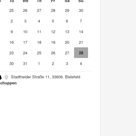
o
Tu
We
Th
Fr
Sa
Su
4
25
26
27
28
29
30
2
3
4
5
6
7
9
10
11
12
13
14
5
16
17
18
19
20
21
2
23
24
25
26
27
28
9
30
31
1
2
3
4
Stadtheider Straße 11, 33609, Bielefeld
schuppen