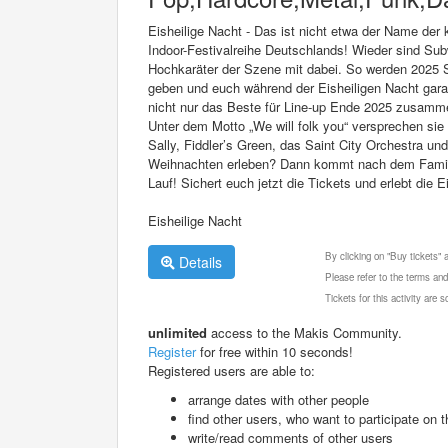
Eisheilige Nacht - Das ist nicht etwa der Name de
Indoor-Festivalreihe Deutschlands! Wieder sind Su
Hochkaräter der Szene mit dabei. So werden 2025
geben und euch während der Eisheiligen Nacht gara
nicht nur das Beste für Line-up Ende 2025 zusamme
Unter dem Motto „We will folk you“ versprechen sie
Sally, Fiddler’s Green, das Saint City Orchestra u
Weihnachten erleben? Dann kommt nach dem Familie
Lauf! Sichert euch jetzt die Tickets und erlebt die
Eisheilige Nacht
By clicking on "Buy tickets"
Details
Please refer to the terms and
Tickets for this activity are
unlimited
access to the Makis Community.
Register
for free within 10 seconds!
Registered users are able to:
arrange dates with other people
find other users, who want to participate on th
write/read comments of other users