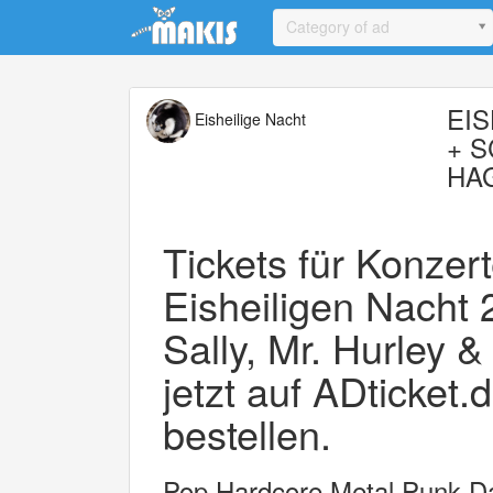
Update cookies preferences
Category of ad
EIS
Eisheilige Nacht
+ 
HA
Tickets für Konze
Eisheiligen Nacht
Sally, Mr. Hurley &
jetzt auf ADticket.
bestellen.
Pop,Hardcore,Metal,Punk,D