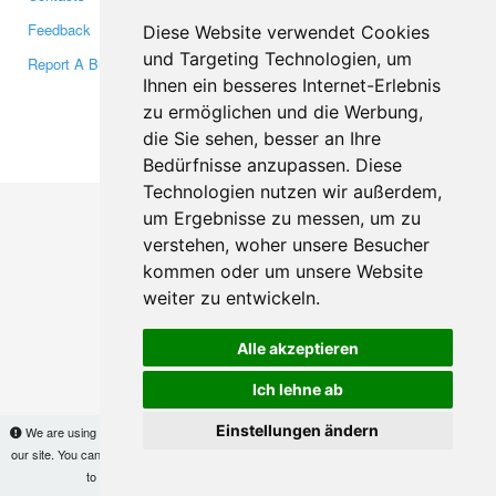
Feedback
Twitter
Diese Website verwendet Cookies
und Targeting Technologien, um
Report A Bug
YouTube
Ihnen ein besseres Internet-Erlebnis
Google+
zu ermöglichen und die Werbung,
die Sie sehen, besser an Ihre
Makis
© Copyright 2026
Bedürfnisse anzupassen. Diese
Technologien nutzen wir außerdem,
um Ergebnisse zu messen, um zu
verstehen, woher unsere Besucher
kommen oder um unsere Website
weiter zu entwickeln.
Alle akzeptieren
Ich lehne ab
Einstellungen ändern
We are using cookies to provide statistics that help us give you the best experience of
our site. You can find out more
here
and block them if you prefer. However, by continuing
to use the site without changes, you are agreeing to it.
OK