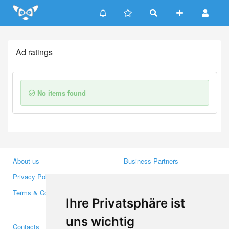
Update cookies preferences
Ad ratings
No items found
About us
Business Partners
Privacy Policy
Investors
Terms & Conditions
Press
Ihre Privatsphäre ist
Media
uns wichtig
Contacts
Facebook