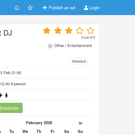
Publish an ad
Login
t DJ
3
out of
5
Other / Entertainment
finished
3 Feb 21:00
12.00 €/person
Subscribe
«
»
February 2026
o
Tu
We
Th
Fr
Sa
Su