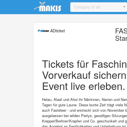
Update cookies preferences
Category of ad
FAS
ADticket
Sta
Tickets für Faschin
Vorverkauf sichern
Event live erleben.
Helau, Alaaf und Ahoi ihr Närrinnen, Narren und Na
Tagen für gute Laune. Diese bunte Zeit trägt viele
auch Fasteleer - und erstreckt sich von November b
ausgelassen bei wilden Partys, geselligen Sitzun
Kreppel/Berliner/Krapfen und Co. geschunkelt und g
das Angebot an Festlichkeiten und Unterhaltung ist v