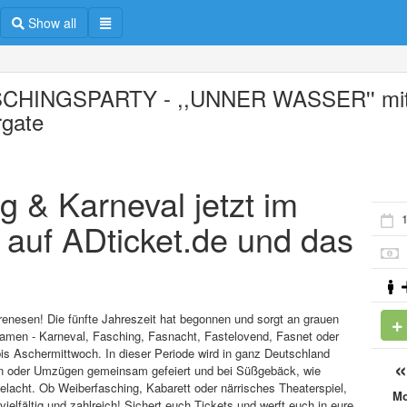
Show all
CHINGSPARTY - ,,UNNER WASSER'' mi
rgate
g & Karneval jetzt im
1
 auf ADticket.de und das
rrenesen! Die fünfte Jahreszeit hat begonnen und sorgt an grauen
 Namen - Karneval, Fasching, Fasnacht, Fastelovend, Fasnet oder
is Aschermittwoch. In dieser Periode wird in ganz Deutschland
gen oder Umzügen gemeinsam gefeiert und bei Süßgebäck, wie
elacht. Ob Weiberfasching, Kabarett oder närrisches Theaterspiel,
M
ielfältig und zahlreich! Sichert euch Tickets und werft euch in eure