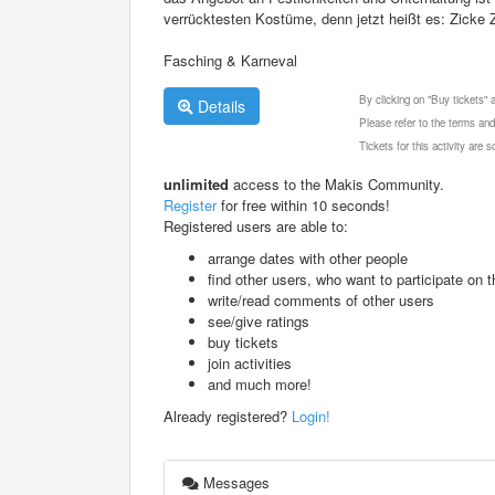
verrücktesten Kostüme, denn jetzt heißt es: Zicke 
Fasching & Karneval
By clicking on "Buy tickets"
Details
Please refer to the terms and
Tickets for this activity are
unlimited
access to the Makis Community.
Register
for free within 10 seconds!
Registered users are able to:
arrange dates with other people
find other users, who want to participate on th
write/read comments of other users
see/give ratings
buy tickets
join activities
and much more!
Already registered?
Login!
Messages