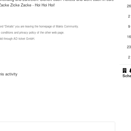
Zacke Zicke Zacke - Hoi Hoi Hoi!
2
2
9
 and "Details" you are leaving the homepage of Makis Community.
 conditions and privacy policy of the other web page.
1
 sold through AD ticket GmbH.
2
2
is activity
Sche