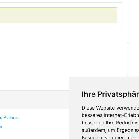
Ihre Privatsphär
Diese Website verwendet
besseres Internet-Erleb
s Partners
Contacts
besser an Ihre Bedürfni
rs
Feedback
außerdem, um Ergebniss
Report A Bug
Besucher kommen oder u