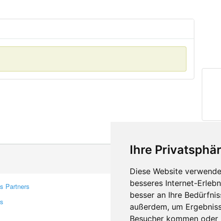
Ihre Privatsphär
Diese Website verwendet
besseres Internet-Erleb
s Partners
Contacts
besser an Ihre Bedürfni
rs
Feedback
außerdem, um Ergebniss
Report A Bug
Besucher kommen oder u