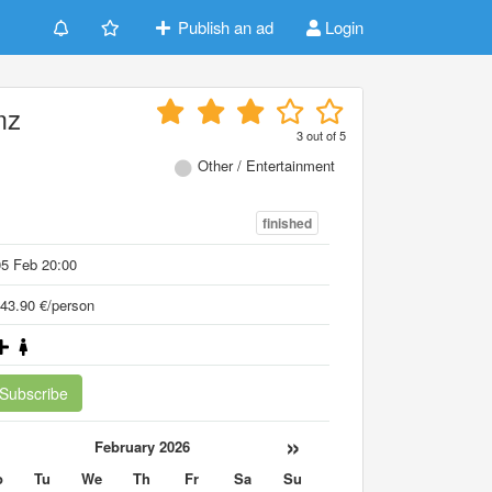
Publish an ad
Login
mz
3
out of
5
Other / Entertainment
finished
5 Feb 20:00
43.90 €/person
Subscribe
«
»
February 2026
o
Tu
We
Th
Fr
Sa
Su