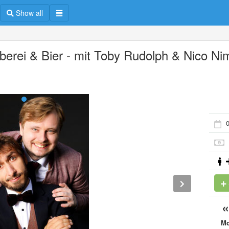
Show all
berei & Bier - mit Toby Rudolph & Nico Ni
0
M