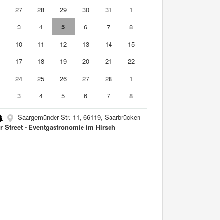
6
27
28
29
30
31
1
3
4
5
6
7
8
10
11
12
13
14
15
6
17
18
19
20
21
22
3
24
25
26
27
28
1
3
4
5
6
7
8
Saargemünder Str. 11, 66119, Saarbrücken
r Street - Eventgastronomie im Hirsch