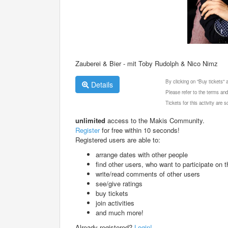
Zauberei & Bier - mit Toby Rudolph & Nico Nimz
By clicking on "Buy tickets"
Details
Please refer to the terms and
Tickets for this activity are
unlimited
access to the Makis Community.
Register
for free within 10 seconds!
Registered users are able to:
arrange dates with other people
find other users, who want to participate on th
write/read comments of other users
see/give ratings
buy tickets
join activities
and much more!
Already registered?
Login!