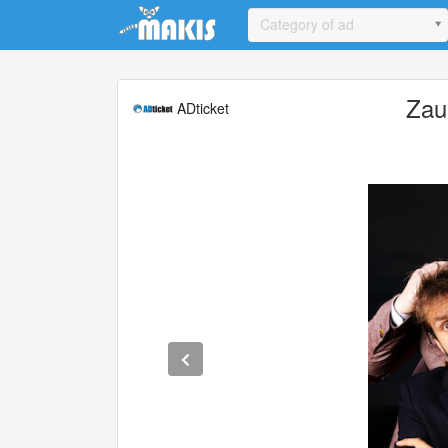
Update cookies preferences
Category of ad
Zau
ADticket