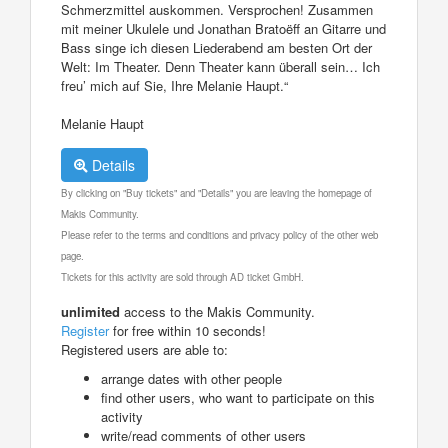
Schmerzmittel auskommen. Versprochen! Zusammen
mit meiner Ukulele und Jonathan Bratoëff an Gitarre und
Bass singe ich diesen Liederabend am besten Ort der
Welt: Im Theater. Denn Theater kann überall sein… Ich
freu’ mich auf Sie, Ihre Melanie Haupt.“
Melanie Haupt
Details
By clicking on "Buy tickets" and "Details" you are leaving the homepage of
Makis Community.
Please refer to the terms and conditions and privacy policy of the other web
page.
Tickets for this activity are sold through AD ticket GmbH.
unlimited
access to the Makis Community.
Register
for free within 10 seconds!
Registered users are able to:
arrange dates with other people
find other users, who want to participate on this
activity
write/read comments of other users