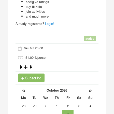
see/give ratings
buy tickets
join activities
and much more!
Already registered?
Login!
active
09 Oct 20:00
51.00 €/person
Subscribe
«
»
October 2026
Mo
Tu
We
Th
Fr
Sa
Su
28
29
30
1
2
3
4