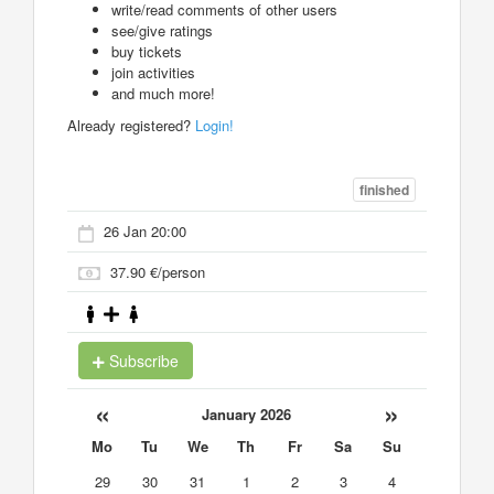
write/read comments of other users
see/give ratings
buy tickets
join activities
and much more!
Already registered?
Login!
finished
26 Jan 20:00
37.90 €/person
Subscribe
«
»
January 2026
Mo
Tu
We
Th
Fr
Sa
Su
29
30
31
1
2
3
4