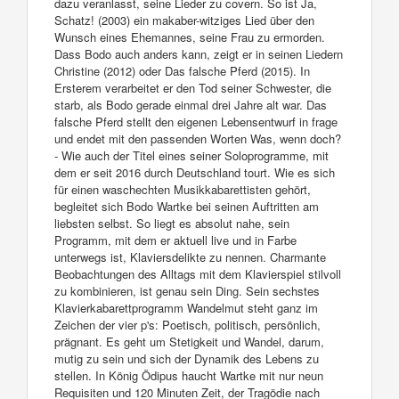
dazu veranlasst, seine Lieder zu covern. So ist Ja,
Schatz! (2003) ein makaber-witziges Lied über den
Wunsch eines Ehemannes, seine Frau zu ermorden.
Dass Bodo auch anders kann, zeigt er in seinen Liedern
Christine (2012) oder Das falsche Pferd (2015). In
Ersterem verarbeitet er den Tod seiner Schwester, die
starb, als Bodo gerade einmal drei Jahre alt war. Das
falsche Pferd stellt den eigenen Lebensentwurf in frage
und endet mit den passenden Worten Was, wenn doch?
- Wie auch der Titel eines seiner Soloprogramme, mit
dem er seit 2016 durch Deutschland tourt. Wie es sich
für einen waschechten Musikkabarettisten gehört,
begleitet sich Bodo Wartke bei seinen Auftritten am
liebsten selbst. So liegt es absolut nahe, sein
Programm, mit dem er aktuell live und in Farbe
unterwegs ist, Klaviersdelikte zu nennen. Charmante
Beobachtungen des Alltags mit dem Klavierspiel stilvoll
zu kombinieren, ist genau sein Ding. Sein sechstes
Klavierkabarettprogramm Wandelmut steht ganz im
Zeichen der vier p's: Poetisch, politisch, persönlich,
prägnant. Es geht um Stetigkeit und Wandel, darum,
mutig zu sein und sich der Dynamik des Lebens zu
stellen. In König Ödipus haucht Wartke mit nur neun
Requisiten und 120 Minuten Zeit, der Tragödie nach