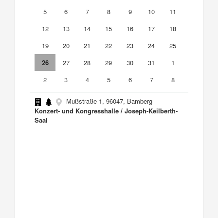
5
6
7
8
9
10
11
12
13
14
15
16
17
18
19
20
21
22
23
24
25
26
27
28
29
30
31
1
2
3
4
5
6
7
8
Mußstraße 1, 96047, Bamberg
Konzert- und Kongresshalle / Joseph-Keilberth-
Saal