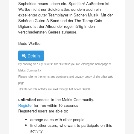
Sophokles neues Leben ein. Sportlich! Außerdem ist
Wartke nicht nur Solokünstler, sondern auch ein
exzellenter guter Teamplayer in Sachen Musik. Mit der
Schönen Guten A-Band und der The Tramp Cats
Bigband ist der Allrounder regelmäßig in den
verschiedensten Genres zuhause.
Bodo Wartke
Details
By clicking on "Buy tickets" and "Details" you are leaving the homepage of
Makis Community.
Please refer to the terms and conditions and privacy policy of the other web
page.
Tickets for this activity are sold through AD ticket GmbH.
unlimited
access to the Makis Community.
Register
for free within 10 seconds!
Registered users are able to:
arrange dates with other people
find other users, who want to participate on this
activity