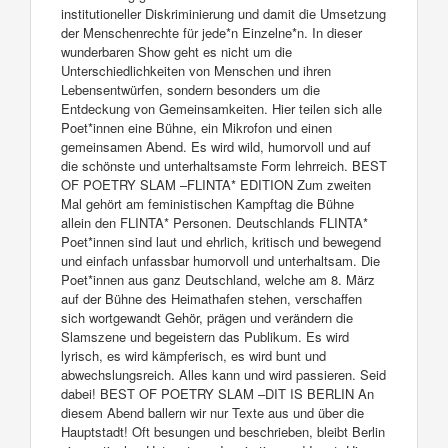
institutioneller Diskriminierung und damit die Umsetzung
der Menschenrechte für jede*n Einzelne*n. In dieser
wunderbaren Show geht es nicht um die
Unterschiedlichkeiten von Menschen und ihren
Lebensentwürfen, sondern besonders um die
Entdeckung von Gemeinsamkeiten. Hier teilen sich alle
Poet*innen eine Bühne, ein Mikrofon und einen
gemeinsamen Abend. Es wird wild, humorvoll und auf
die schönste und unterhaltsamste Form lehrreich. BEST
OF POETRY SLAM –FLINTA* EDITION Zum zweiten
Mal gehört am feministischen Kampftag die Bühne
allein den FLINTA* Personen. Deutschlands FLINTA*
Poet*innen sind laut und ehrlich, kritisch und bewegend
und einfach unfassbar humorvoll und unterhaltsam. Die
Poet*innen aus ganz Deutschland, welche am 8. März
auf der Bühne des Heimathafen stehen, verschaffen
sich wortgewandt Gehör, prägen und verändern die
Slamszene und begeistern das Publikum. Es wird
lyrisch, es wird kämpferisch, es wird bunt und
abwechslungsreich. Alles kann und wird passieren. Seid
dabei! BEST OF POETRY SLAM –DIT IS BERLIN An
diesem Abend ballern wir nur Texte aus und über die
Hauptstadt! Oft besungen und beschrieben, bleibt Berlin