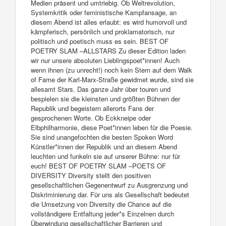
Medien präsent und umtriebig. Ob Weltrevolution,
Systemkritik oder feministische Kampfansage, an
diesem Abend ist alles erlaubt: es wird humorvoll und
kämpferisch, persönlich und proklamatorisch, nur
politisch und poetisch muss es sein. BEST OF
POETRY SLAM –ALLSTARS Zu dieser Edition laden
wir nur unsere absoluten Lieblingspoet*innen! Auch
wenn ihnen (zu unrecht!) noch kein Stern auf dem Walk
of Fame der Karl-Marx-Straße gewidmet wurde, sind sie
allesamt Stars. Das ganze Jahr über touren und
bespielen sie die kleinsten und größten Bühnen der
Republik und begeistern allerorts Fans der
gesprochenen Worte. Ob Eckkneipe oder
Elbphilharmonie, diese Poet*innen leben für die Poesie.
Sie sind unangefochten die besten Spoken Word
Künstler*innen der Republik und an diesem Abend
leuchten und funkeln sie auf unserer Bühne: nur für
euch! BEST OF POETRY SLAM –POETS OF
DIVERSITY Diversity stellt den positiven
gesellschaftlichen Gegenentwurf zu Ausgrenzung und
Diskriminierung dar. Für uns als Gesellschaft bedeutet
die Umsetzung von Diversity die Chance auf die
vollständigere Entfaltung jeder*s Einzelnen durch
Überwindung gesellschaftlicher Barrieren und