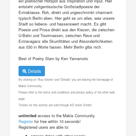
ein poetischer Hotspot aus Inspiration und Input. Hier
entsteht zeitgenössische Großstadtpoesie der
Extraklasse. Roh, direkt und ungeschminkt charmant:
typisch Berlin eben. Hier geht es um alles, was unsere
Stadt so liebens- und hassenswert macht. Es gibt
Poesie und Prosa direkt aus den Kiezen, die zwischen
U-Bahn und Tourimassen, zwischen Rave und
Extravaganz alle Skurrilitäten und Absonderlichkeiten
aus 030 in Worte fassen. Mehr Berlin gibs nich.
Best of Poetry Slam by Ken Yamamoto
Details
By clicking on "Buy tickets" and "Details" you are leaving the homepage of
Makis Community.
Please refer to the terms and conditions and privacy policy of the other web
page.
Tickets for this activity are sold through AD ticket GmbH.
unlimited
access to the Makis Community.
Register
for free within 10 seconds!
Registered users are able to:
arrange dates with other people