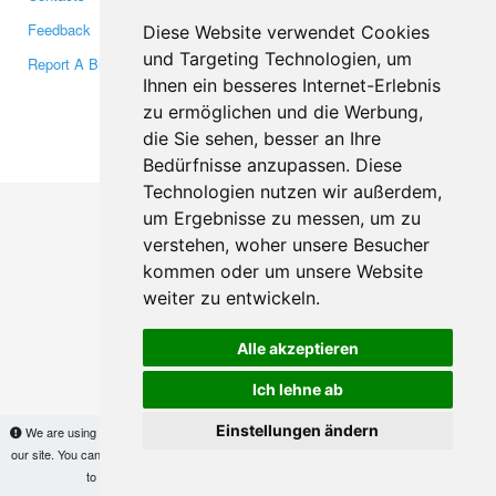
Feedback
Twitter
Diese Website verwendet Cookies
und Targeting Technologien, um
Report A Bug
YouTube
Ihnen ein besseres Internet-Erlebnis
Google+
zu ermöglichen und die Werbung,
die Sie sehen, besser an Ihre
Makis
© Copyright 2026
Bedürfnisse anzupassen. Diese
Technologien nutzen wir außerdem,
um Ergebnisse zu messen, um zu
verstehen, woher unsere Besucher
kommen oder um unsere Website
weiter zu entwickeln.
Alle akzeptieren
Ich lehne ab
Einstellungen ändern
We are using cookies to provide statistics that help us give you the best experience of
our site. You can find out more
here
and block them if you prefer. However, by continuing
to use the site without changes, you are agreeing to it.
OK