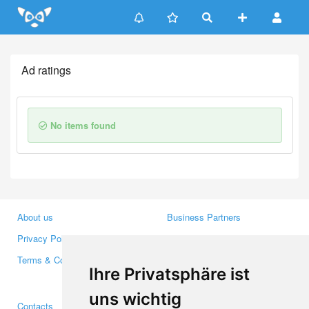
Update cookies preferences
Ad ratings
No items found
About us
Business Partners
Privacy Policy
Investors
Terms & Conditions
Press
Ihre Privatsphäre ist
Media
uns wichtig
Contacts
Facebook