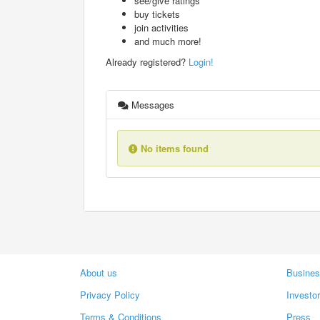
see/give ratings
buy tickets
join activities
and much more!
Already registered?
Login!
Messages
No items found
About us
Busines
Privacy Policy
Investo
Terms & Conditions
Press