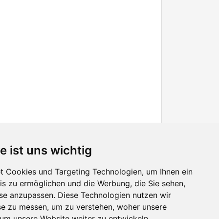
e ist uns wichtig
 Cookies und Targeting Technologien, um Ihnen ein
nis zu ermöglichen und die Werbung, die Sie sehen,
Facebook
sse anzupassen. Diese Technologien nutzen wir
Twitter
e zu messen, um zu verstehen, woher unsere
YouTube
m unsere Website weiter zu entwickeln.