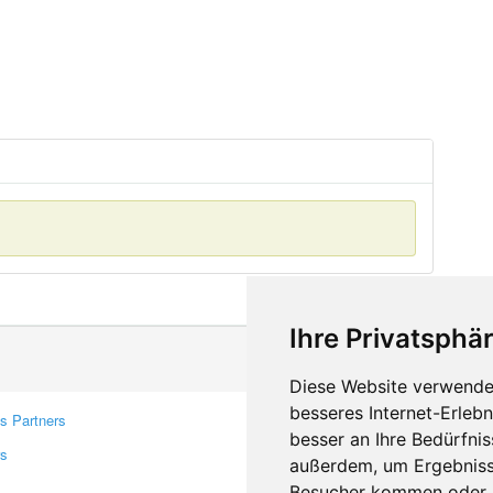
Ihre Privatsphär
Diese Website verwendet
besseres Internet-Erleb
s Partners
Contacts
besser an Ihre Bedürfni
rs
Feedback
außerdem, um Ergebniss
Report A Bug
Besucher kommen oder u