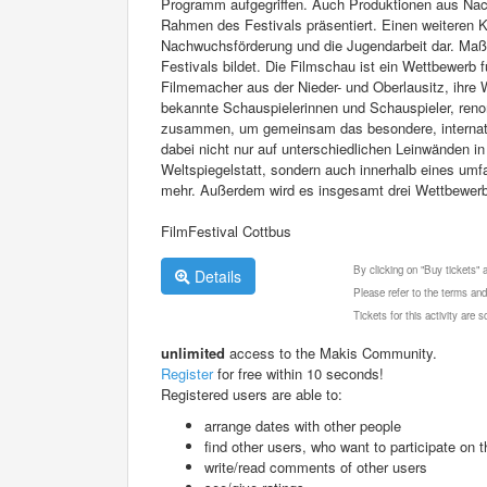
Programm aufgegriffen. Auch Produktionen aus Nach
Rahmen des Festivals präsentiert. Einen weiteren K
Nachwuchsförderung und die Jugendarbeit dar. Maßge
Festivals bildet. Die Filmschau ist ein Wettbewerb 
Filmemacher aus der Nieder- und Oberlausitz, ihre
bekannte Schauspielerinnen und Schauspieler, ren
zusammen, um gemeinsam das besondere, internation
dabei nicht nur auf unterschiedlichen Leinwänden 
Weltspiegelstatt, sondern auch innerhalb eines u
mehr. Außerdem wird es insgesamt drei Wettbewerbe
FilmFestival Cottbus
By clicking on "Buy tickets"
Details
Please refer to the terms and
Tickets for this activity are
unlimited
access to the Makis Community.
Register
for free within 10 seconds!
Registered users are able to:
arrange dates with other people
find other users, who want to participate on th
write/read comments of other users