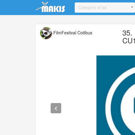
Update cookies preferences
Category of ad
35.
FilmFestival Cottbus
CU1