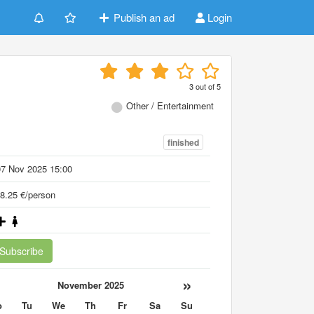
Publish an ad
Login
3
out of
5
Other / Entertainment
finished
07 Nov 2025 15:00
8.25 €/person
Subscribe
«
»
November 2025
o
Tu
We
Th
Fr
Sa
Su