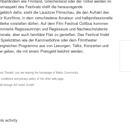
barländern wie Finnland, Griechenland oder der Türkei werden im
ernaspekt des Festivals stellt die herausragende
blich dafür, steht die Lausitzer Filmschau, die den Auftakt des
für Kurzfilme, in dem verschiedene Amateur- und halbprofessionelle
 Werke vorstellen dürfen. Auf dem Film Festival Cottbus kommen
ommierte Regisseurinnen und Regisseure und Nachwuchstalente
ale, aber auch familiäre Flair zu genießen. Das Festival findet
in Spielstätten wie der Kammerbühne oder dem Filmtheater
mfangreichen Programms aus von Lesungen, Talks, Konzerten und
 geben, die mit einem Preisgeld belohnt werden.
 and "Details" you are leaving the homepage of Makis Community.
 conditions and privacy policy of the other web page.
 sold through AD ticket GmbH.
is activity