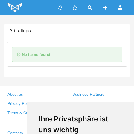
Update cookies preferences
Ad ratings
No items found
About us
Business Partners
Privacy Policy
Investors
Terms & Conditions
Press
Ihre Privatsphäre ist
Media
uns wichtig
Contacts
Facebook