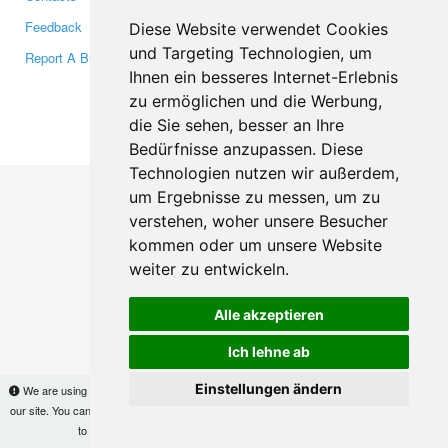
Feedback
Twitter
Diese Website verwendet Cookies
und Targeting Technologien, um
Report A Bug
YouTube
Ihnen ein besseres Internet-Erlebnis
Google+
zu ermöglichen und die Werbung,
die Sie sehen, besser an Ihre
Makis
© Copyright 2026
Bedürfnisse anzupassen. Diese
Technologien nutzen wir außerdem,
um Ergebnisse zu messen, um zu
verstehen, woher unsere Besucher
kommen oder um unsere Website
weiter zu entwickeln.
Alle akzeptieren
Ich lehne ab
Einstellungen ändern
We are using cookies to provide statistics that help us give you the best experience of
our site. You can find out more
here
and block them if you prefer. However, by continuing
to use the site without changes, you are agreeing to it.
OK