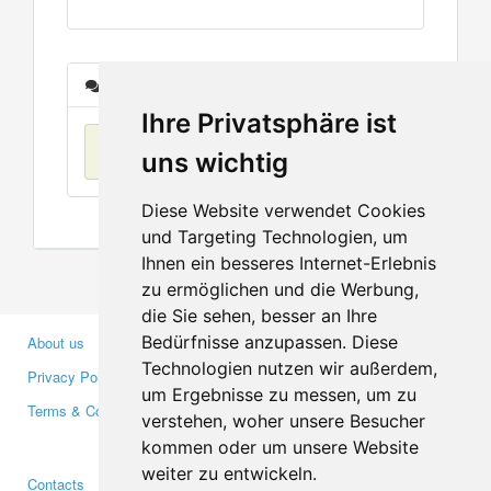
Messages
Ihre Privatsphäre ist
No items found
uns wichtig
Diese Website verwendet Cookies
und Targeting Technologien, um
Ihnen ein besseres Internet-Erlebnis
zu ermöglichen und die Werbung,
die Sie sehen, besser an Ihre
Bedürfnisse anzupassen. Diese
About us
Business Partners
Technologien nutzen wir außerdem,
Privacy Policy
Investors
um Ergebnisse zu messen, um zu
Terms & Conditions
Press
verstehen, woher unsere Besucher
Media
kommen oder um unsere Website
weiter zu entwickeln.
Contacts
Facebook