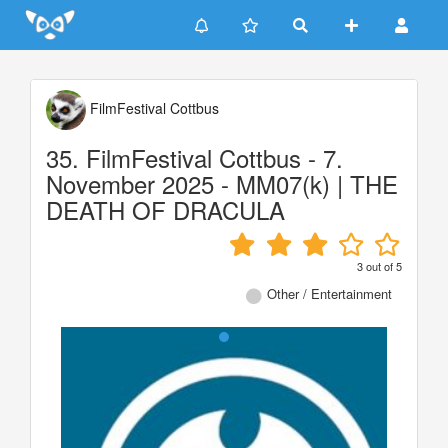
Update cookies preferences
FilmFestival Cottbus
35. FilmFestival Cottbus - 7.
November 2025 - MM07(k) | THE
DEATH OF DRACULA
3
out of
5
Other / Entertainment