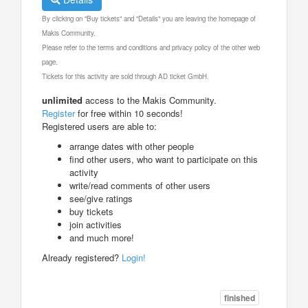
By clicking on "Buy tickets" and "Details" you are leaving the homepage of
Makis Community.
Please refer to the terms and conditions and privacy policy of the other web
page.
Tickets for this activity are sold through AD ticket GmbH.
unlimited
access to the Makis Community.
Register
for free within 10 seconds!
Registered users are able to:
arrange dates with other people
find other users, who want to participate on this
activity
write/read comments of other users
see/give ratings
buy tickets
join activities
and much more!
Already registered?
Login!
finished