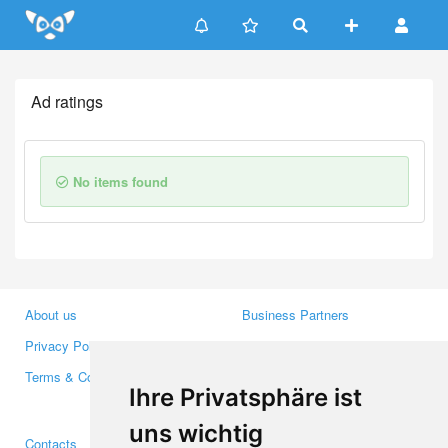
Update cookies preferences
Ad ratings
No items found
About us
Business Partners
Privacy Policy
Investors
Terms & Conditions
Press
Ihre Privatsphäre ist
Media
uns wichtig
Contacts
Facebook