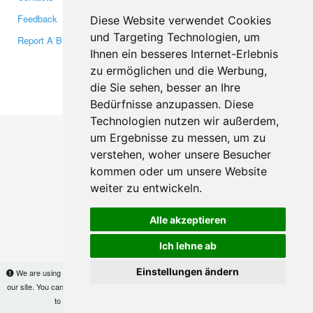
Feedback
Twitter
Diese Website verwendet Cookies
und Targeting Technologien, um
Report A Bug
YouTube
Ihnen ein besseres Internet-Erlebnis
Google+
zu ermöglichen und die Werbung,
die Sie sehen, besser an Ihre
Makis
© Copyright 2026
Bedürfnisse anzupassen. Diese
Technologien nutzen wir außerdem,
um Ergebnisse zu messen, um zu
verstehen, woher unsere Besucher
kommen oder um unsere Website
weiter zu entwickeln.
Alle akzeptieren
Ich lehne ab
Einstellungen ändern
We are using cookies to provide statistics that help us give you the best experience of
our site. You can find out more
here
and block them if you prefer. However, by continuing
to use the site without changes, you are agreeing to it.
OK