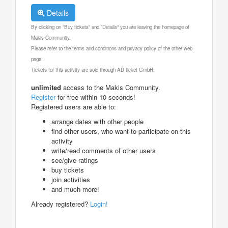
Details
By clicking on "Buy tickets" and "Details" you are leaving the homepage of
Makis Community.
Please refer to the terms and conditions and privacy policy of the other web
page.
Tickets for this activity are sold through AD ticket GmbH.
unlimited
access to the Makis Community.
Register
for free within 10 seconds!
Registered users are able to:
arrange dates with other people
find other users, who want to participate on this
activity
write/read comments of other users
see/give ratings
buy tickets
join activities
and much more!
Already registered?
Login!