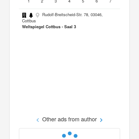
1
2
3
4
5
6
7
Rudolf-Breitscheid-Str. 78, 03046,
Cottbus
Weltspiegel Cottbus - Saal 3
Other ads from author