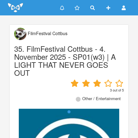
Update cookies preferences
FilmFestival Cottbus
35. FilmFestival Cottbus - 4.
November 2025 - SP01(w3) | A
LIGHT THAT NEVER GOES
OUT
3
out of
5
Other / Entertainment