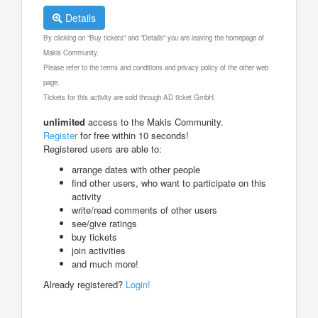
Details
By clicking on "Buy tickets" and "Details" you are leaving the homepage of
Makis Community.
Please refer to the terms and conditions and privacy policy of the other web
page.
Tickets for this activity are sold through AD ticket GmbH.
unlimited
access to the Makis Community.
Register
for free within 10 seconds!
Registered users are able to:
arrange dates with other people
find other users, who want to participate on this
activity
write/read comments of other users
see/give ratings
buy tickets
join activities
and much more!
Already registered?
Login!