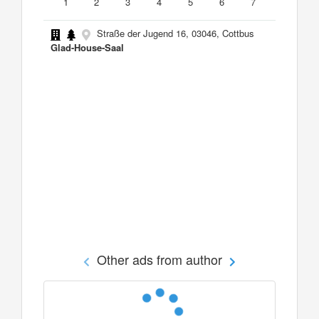
1
2
3
4
5
6
7
Straße der Jugend 16, 03046, Cottbus
Glad-House-Saal
Other ads from author