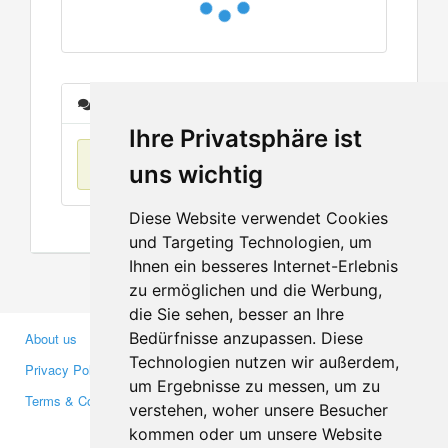
Messages
Ihre Privatsphäre ist
No items found
uns wichtig
Diese Website verwendet Cookies
und Targeting Technologien, um
Ihnen ein besseres Internet-Erlebnis
zu ermöglichen und die Werbung,
die Sie sehen, besser an Ihre
Bedürfnisse anzupassen. Diese
About us
Business Partners
Technologien nutzen wir außerdem,
Privacy Policy
Investors
um Ergebnisse zu messen, um zu
Terms & Conditions
Press
verstehen, woher unsere Besucher
Media
kommen oder um unsere Website