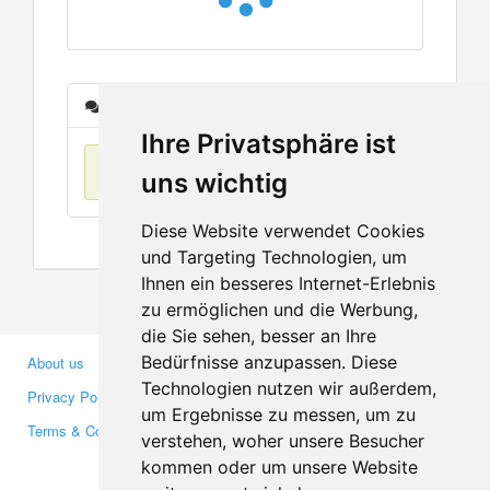
Messages
Ihre Privatsphäre ist
No items found
uns wichtig
Diese Website verwendet Cookies
und Targeting Technologien, um
Ihnen ein besseres Internet-Erlebnis
zu ermöglichen und die Werbung,
die Sie sehen, besser an Ihre
Bedürfnisse anzupassen. Diese
About us
Business Partners
Technologien nutzen wir außerdem,
Privacy Policy
Investors
um Ergebnisse zu messen, um zu
Terms & Conditions
Press
verstehen, woher unsere Besucher
Media
kommen oder um unsere Website