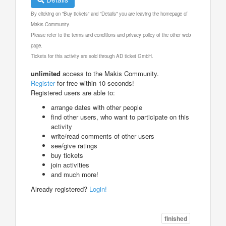
By clicking on "Buy tickets" and "Details" you are leaving the homepage of
Makis Community.
Please refer to the terms and conditions and privacy policy of the other web
page.
Tickets for this activity are sold through AD ticket GmbH.
unlimited
access to the Makis Community.
Register
for free within 10 seconds!
Registered users are able to:
arrange dates with other people
find other users, who want to participate on this
activity
write/read comments of other users
see/give ratings
buy tickets
join activities
and much more!
Already registered?
Login!
finished