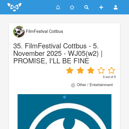
Update cookies preferences
FilmFestival Cottbus
35. FilmFestival Cottbus - 5.
November 2025 - WJ05(w2) |
PROMISE, I'LL BE FINE
3
out of
5
Other / Entertainment