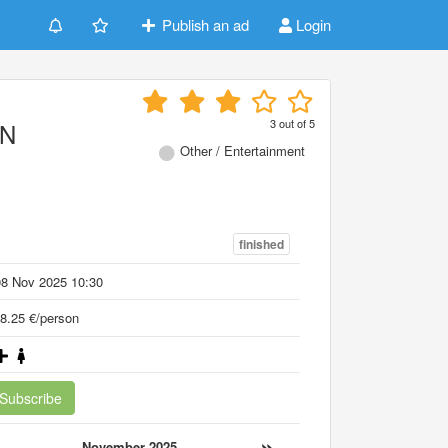
Publish an ad
Login
3
out of
5
EN
Other / Entertainment
finished
08 Nov 2025 10:30
8.25 €/person
Subscribe
«
»
November 2025