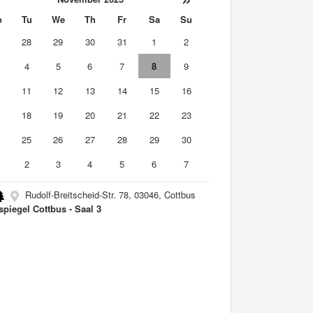
o
Tu
We
Th
Fr
Sa
Su
7
28
29
30
31
1
2
4
5
6
7
8
9
0
11
12
13
14
15
16
7
18
19
20
21
22
23
4
25
26
27
28
29
30
2
3
4
5
6
7
Rudolf-Breitscheid-Str. 78, 03046, Cottbus
spiegel Cottbus - Saal 3