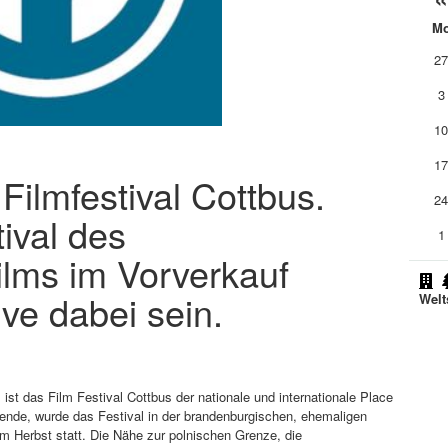
M
2
3
1
1
 Filmfestival Cottbus.
2
ival des
1
ilms im Vorverkauf
ive dabei sein.
Welt
st das Film Festival Cottbus der nationale und internationale Place
Wende, wurde das Festival in der brandenburgischen, ehemaligen
im Herbst statt. Die Nähe zur polnischen Grenze, die