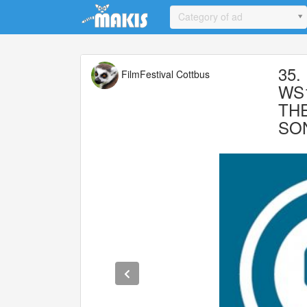
Update cookies preferences
Category of ad
35.
FilmFestival Cottbus
WS1
TH
SO