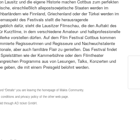
ion Lausitz und die eigene Historie machen Cottbus zum perfekten
ische, einschließlich allepostsowjetische Staaten werden im
barländern wie Finnland, Griechenland oder der Türkei werden im
ernaspekt des Festivals stellt die herausragende
blich dafür, steht die Lausitzer Filmschau, die den Auftakt des
für Kurzfilme, in dem verschiedene Amateur- und halbprofessionelle
 Werke vorstellen dürfen. Auf dem Film Festival Cottbus kommen
ommierte Regisseurinnen und Regisseure und Nachwuchstalente
ale, aber auch familiäre Flair zu genießen. Das Festival findet
in Spielstätten wie der Kammerbühne oder dem Filmtheater
mfangreichen Programms aus von Lesungen, Talks, Konzerten und
 geben, die mit einem Preisgeld belohnt werden.
 and "Details" you are leaving the homepage of Makis Community.
 conditions and privacy policy of the other web page.
 sold through AD ticket GmbH.