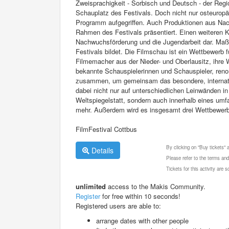
Zweisprachigkeit - Sorbisch und Deutsch - der Reg
Schauplatz des Festivals. Doch nicht nur osteuropä
Programm aufgegriffen. Auch Produktionen aus Nach
Rahmen des Festivals präsentiert. Einen weiteren K
Nachwuchsförderung und die Jugendarbeit dar. Maßge
Festivals bildet. Die Filmschau ist ein Wettbewerb 
Filmemacher aus der Nieder- und Oberlausitz, ihre
bekannte Schauspielerinnen und Schauspieler, ren
zusammen, um gemeinsam das besondere, internation
dabei nicht nur auf unterschiedlichen Leinwänden 
Weltspiegelstatt, sondern auch innerhalb eines u
mehr. Außerdem wird es insgesamt drei Wettbewerbe
FilmFestival Cottbus
By clicking on "Buy tickets"
Details
Please refer to the terms and
Tickets for this activity are
unlimited
access to the Makis Community.
Register
for free within 10 seconds!
Registered users are able to:
arrange dates with other people