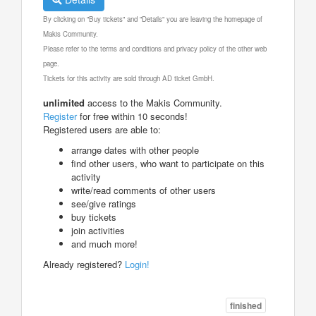
By clicking on "Buy tickets" and "Details" you are leaving the homepage of
Makis Community.
Please refer to the terms and conditions and privacy policy of the other web
page.
Tickets for this activity are sold through AD ticket GmbH.
unlimited
access to the Makis Community.
Register
for free within 10 seconds!
Registered users are able to:
arrange dates with other people
find other users, who want to participate on this
activity
write/read comments of other users
see/give ratings
buy tickets
join activities
and much more!
Already registered?
Login!
finished