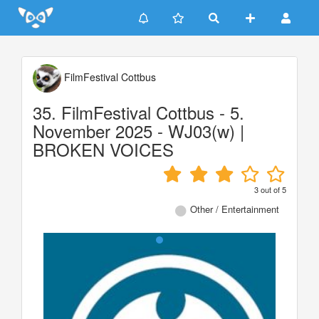
Update cookies preferences
FilmFestival Cottbus
35. FilmFestival Cottbus - 5.
November 2025 - WJ03(w) |
BROKEN VOICES
3
out of
5
Other / Entertainment