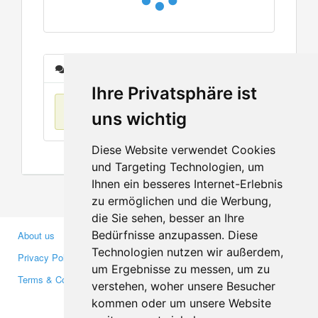
Messages
Ihre Privatsphäre ist
No items found
uns wichtig
Diese Website verwendet Cookies
und Targeting Technologien, um
Ihnen ein besseres Internet-Erlebnis
zu ermöglichen und die Werbung,
die Sie sehen, besser an Ihre
Bedürfnisse anzupassen. Diese
About us
Business Partners
Technologien nutzen wir außerdem,
Privacy Policy
Investors
um Ergebnisse zu messen, um zu
Terms & Conditions
Press
verstehen, woher unsere Besucher
Media
kommen oder um unsere Website