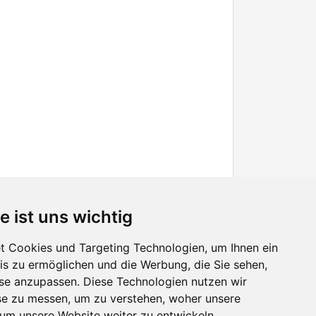
e ist uns wichtig
 Cookies und Targeting Technologien, um Ihnen ein
nis zu ermöglichen und die Werbung, die Sie sehen,
Facebook
sse anzupassen. Diese Technologien nutzen wir
Twitter
e zu messen, um zu verstehen, woher unsere
YouTube
m unsere Website weiter zu entwickeln.