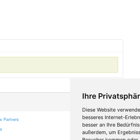
Ihre Privatsphär
Diese Website verwendet
besseres Internet-Erleb
s Partners
Contacts
besser an Ihre Bedürfni
rs
Feedback
außerdem, um Ergebniss
Report A Bug
Besucher kommen oder u