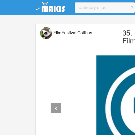
Update cookies preferences
Category of ad
35. 
FilmFestival Cottbus
Fil