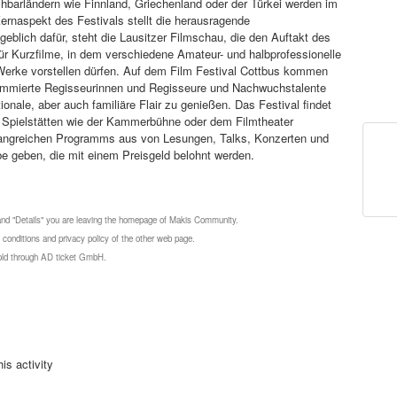
barländern wie Finnland, Griechenland oder der Türkei werden im
ernaspekt des Festivals stellt die herausragende
blich dafür, steht die Lausitzer Filmschau, die den Auftakt des
für Kurzfilme, in dem verschiedene Amateur- und halbprofessionelle
 Werke vorstellen dürfen. Auf dem Film Festival Cottbus kommen
ommierte Regisseurinnen und Regisseure und Nachwuchstalente
ale, aber auch familiäre Flair zu genießen. Das Festival findet
in Spielstätten wie der Kammerbühne oder dem Filmtheater
mfangreichen Programms aus von Lesungen, Talks, Konzerten und
 geben, die mit einem Preisgeld belohnt werden.
 and "Details" you are leaving the homepage of Makis Community.
 conditions and privacy policy of the other web page.
 sold through AD ticket GmbH.
is activity