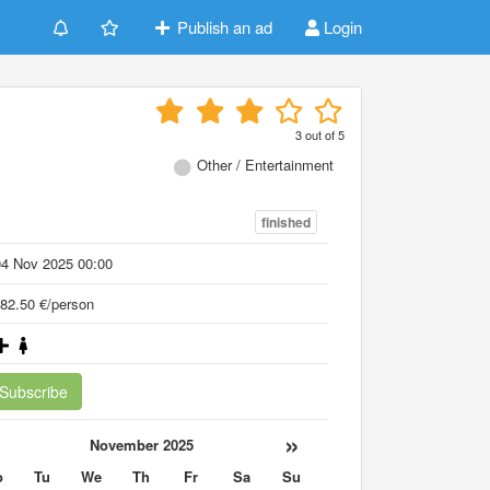
Publish an ad
Login
3
out of
5
Other / Entertainment
finished
04 Nov 2025 00:00
82.50 €/person
Subscribe
«
»
November 2025
o
Tu
We
Th
Fr
Sa
Su