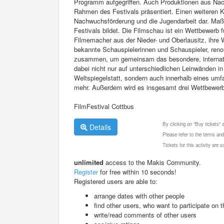
Programm aufgegriffen. Auch Produktionen aus Nach
Rahmen des Festivals präsentiert. Einen weiteren K
Nachwuchsförderung und die Jugendarbeit dar. Maßge
Festivals bildet. Die Filmschau ist ein Wettbewerb 
Filmemacher aus der Nieder- und Oberlausitz, ihre
bekannte Schauspielerinnen und Schauspieler, ren
zusammen, um gemeinsam das besondere, internation
dabei nicht nur auf unterschiedlichen Leinwänden 
Weltspiegelstatt, sondern auch innerhalb eines u
mehr. Außerdem wird es insgesamt drei Wettbewerbe
FilmFestival Cottbus
By clicking on "Buy tickets"
Details
Please refer to the terms and
Tickets for this activity are
unlimited
access to the Makis Community.
Register
for free within 10 seconds!
Registered users are able to:
arrange dates with other people
find other users, who want to participate on th
write/read comments of other users