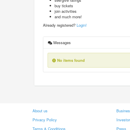
see/give ratings
buy tickets
join activities
and much more!
Already registered?
Login!
Messages
No items found
About us
Busines
Privacy Policy
Investo
Terms & Conditions
Press