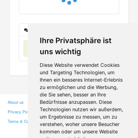
Messages
Ihre Privatsphäre ist
No items found
uns wichtig
Diese Website verwendet Cookies
und Targeting Technologien, um
Ihnen ein besseres Internet-Erlebnis
zu ermöglichen und die Werbung,
die Sie sehen, besser an Ihre
Bedürfnisse anzupassen. Diese
About us
Business Partners
Technologien nutzen wir außerdem,
Privacy Policy
Investors
um Ergebnisse zu messen, um zu
Terms & Conditions
Press
verstehen, woher unsere Besucher
Media
kommen oder um unsere Website