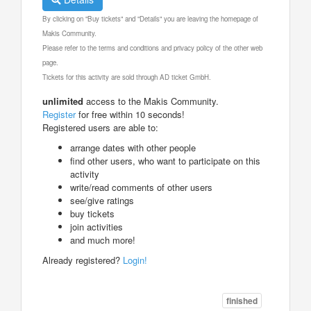
By clicking on "Buy tickets" and "Details" you are leaving the homepage of
Makis Community.
Please refer to the terms and conditions and privacy policy of the other web
page.
Tickets for this activity are sold through AD ticket GmbH.
unlimited
access to the Makis Community.
Register
for free within 10 seconds!
Registered users are able to:
arrange dates with other people
find other users, who want to participate on this
activity
write/read comments of other users
see/give ratings
buy tickets
join activities
and much more!
Already registered?
Login!
finished