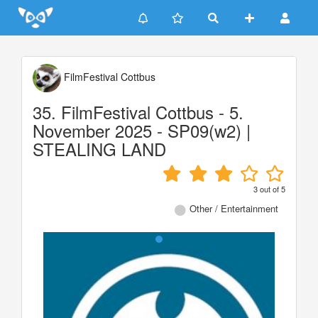
Update cookies preferences
FilmFestival Cottbus
35. FilmFestival Cottbus - 5.
November 2025 - SP09(w2) |
STEALING LAND
3
out of
5
Other / Entertainment