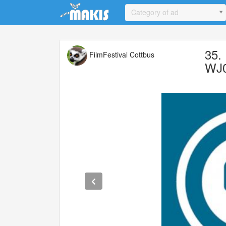
Update cookies preferences
Category of ad
35.
FilmFestival Cottbus
WJ0