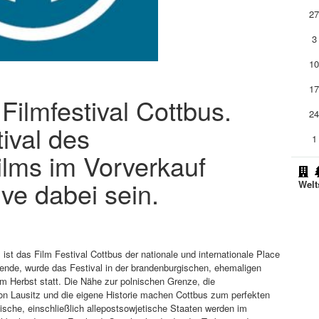
2
3
1
1
 Filmfestival Cottbus.
2
ival des
1
ilms im Vorverkauf
ive dabei sein.
Welt
st das Film Festival Cottbus der nationale und internationale Place
Wende, wurde das Festival in der brandenburgischen, ehemaligen
im Herbst statt. Die Nähe zur polnischen Grenze, die
ion Lausitz und die eigene Historie machen Cottbus zum perfekten
ische, einschließlich allepostsowjetische Staaten werden im