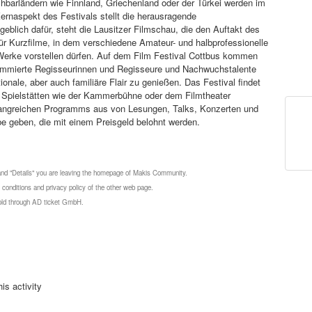
barländern wie Finnland, Griechenland oder der Türkei werden im
ernaspekt des Festivals stellt die herausragende
blich dafür, steht die Lausitzer Filmschau, die den Auftakt des
für Kurzfilme, in dem verschiedene Amateur- und halbprofessionelle
 Werke vorstellen dürfen. Auf dem Film Festival Cottbus kommen
ommierte Regisseurinnen und Regisseure und Nachwuchstalente
ale, aber auch familiäre Flair zu genießen. Das Festival findet
in Spielstätten wie der Kammerbühne oder dem Filmtheater
mfangreichen Programms aus von Lesungen, Talks, Konzerten und
 geben, die mit einem Preisgeld belohnt werden.
 and "Details" you are leaving the homepage of Makis Community.
 conditions and privacy policy of the other web page.
 sold through AD ticket GmbH.
is activity