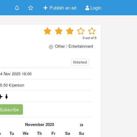
Publish an ad
Login
3
out of
5
Other / Entertainment
finished
04 Nov 2025 16:00
5.50 €/person
Subscribe
«
»
November 2025
o
Tu
We
Th
Fr
Sa
Su