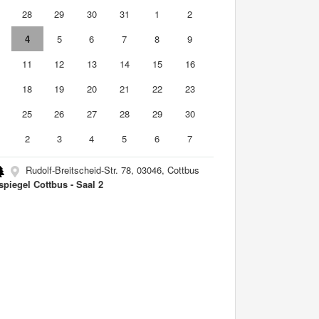
7
28
29
30
31
1
2
4
5
6
7
8
9
0
11
12
13
14
15
16
7
18
19
20
21
22
23
4
25
26
27
28
29
30
2
3
4
5
6
7
Rudolf-Breitscheid-Str. 78, 03046, Cottbus
spiegel Cottbus - Saal 2