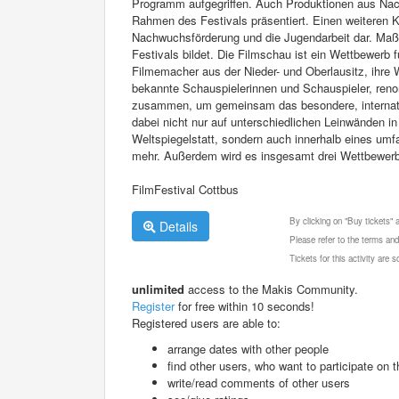
Programm aufgegriffen. Auch Produktionen aus Nach
Rahmen des Festivals präsentiert. Einen weiteren K
Nachwuchsförderung und die Jugendarbeit dar. Maßge
Festivals bildet. Die Filmschau ist ein Wettbewerb 
Filmemacher aus der Nieder- und Oberlausitz, ihre
bekannte Schauspielerinnen und Schauspieler, ren
zusammen, um gemeinsam das besondere, internation
dabei nicht nur auf unterschiedlichen Leinwänden 
Weltspiegelstatt, sondern auch innerhalb eines u
mehr. Außerdem wird es insgesamt drei Wettbewerbe
FilmFestival Cottbus
By clicking on "Buy tickets"
Details
Please refer to the terms and
Tickets for this activity are
unlimited
access to the Makis Community.
Register
for free within 10 seconds!
Registered users are able to:
arrange dates with other people
find other users, who want to participate on th
write/read comments of other users