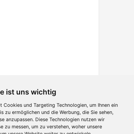
e ist uns wichtig
 Cookies und Targeting Technologien, um Ihnen ein
nis zu ermöglichen und die Werbung, die Sie sehen,
Facebook
sse anzupassen. Diese Technologien nutzen wir
Twitter
e zu messen, um zu verstehen, woher unsere
YouTube
m unsere Website weiter zu entwickeln.