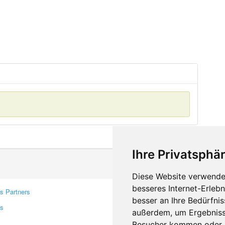
Ihre Privatsphär
Diese Website verwendet
besseres Internet-Erleb
s Partners
Contacts
besser an Ihre Bedürfni
rs
Feedback
außerdem, um Ergebniss
Report A Bug
Besucher kommen oder u