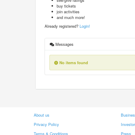
see/give ratings
buy tickets
join activities
and much more!
Already registered?
Login!
Messages
No items found
About us
Busines
Privacy Policy
Investo
Terms & Conditions
Press