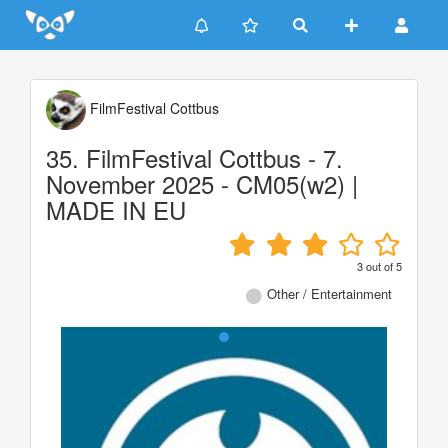
Update cookies preferences
FilmFestival Cottbus
35. FilmFestival Cottbus - 7.
November 2025 - CM05(w2) |
MADE IN EU
3
out of
5
Other / Entertainment