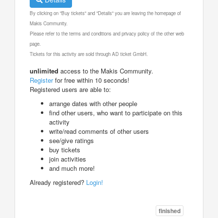
By clicking on "Buy tickets" and "Details" you are leaving the homepage of
Makis Community.
Please refer to the terms and conditions and privacy policy of the other web
page.
Tickets for this activity are sold through AD ticket GmbH.
unlimited
access to the Makis Community.
Register
for free within 10 seconds!
Registered users are able to:
arrange dates with other people
find other users, who want to participate on this
activity
write/read comments of other users
see/give ratings
buy tickets
join activities
and much more!
Already registered?
Login!
finished