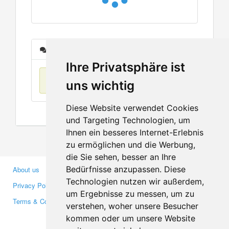
Messages
Ihre Privatsphäre ist
No items found
uns wichtig
Diese Website verwendet Cookies
und Targeting Technologien, um
Ihnen ein besseres Internet-Erlebnis
zu ermöglichen und die Werbung,
die Sie sehen, besser an Ihre
Bedürfnisse anzupassen. Diese
About us
Business Partners
Technologien nutzen wir außerdem,
Privacy Policy
Investors
um Ergebnisse zu messen, um zu
Terms & Conditions
Press
verstehen, woher unsere Besucher
Media
kommen oder um unsere Website