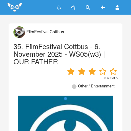
Update cookies preferences
FilmFestival Cottbus
35. FilmFestival Cottbus - 6.
November 2025 - WS05(w3) |
OUR FATHER
3
out of
5
Other / Entertainment