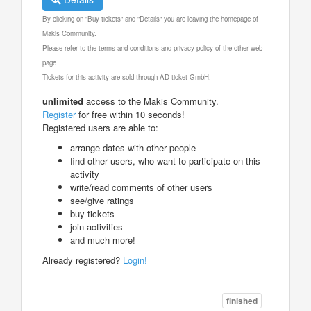
By clicking on "Buy tickets" and "Details" you are leaving the homepage of
Makis Community.
Please refer to the terms and conditions and privacy policy of the other web
page.
Tickets for this activity are sold through AD ticket GmbH.
unlimited
access to the Makis Community.
Register
for free within 10 seconds!
Registered users are able to:
arrange dates with other people
find other users, who want to participate on this
activity
write/read comments of other users
see/give ratings
buy tickets
join activities
and much more!
Already registered?
Login!
finished