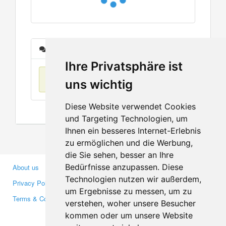
Messages
Ihre Privatsphäre ist
No items found
uns wichtig
Diese Website verwendet Cookies
und Targeting Technologien, um
Ihnen ein besseres Internet-Erlebnis
zu ermöglichen und die Werbung,
die Sie sehen, besser an Ihre
Bedürfnisse anzupassen. Diese
About us
Business Partners
Technologien nutzen wir außerdem,
Privacy Policy
Investors
um Ergebnisse zu messen, um zu
Terms & Conditions
Press
verstehen, woher unsere Besucher
Media
kommen oder um unsere Website