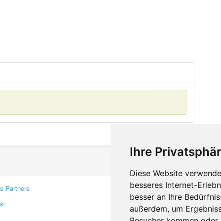
Ihre Privatsphär
Diese Website verwendet
besseres Internet-Erleb
s Partners
Contacts
besser an Ihre Bedürfni
rs
Feedback
außerdem, um Ergebniss
Report A Bug
Besucher kommen oder u