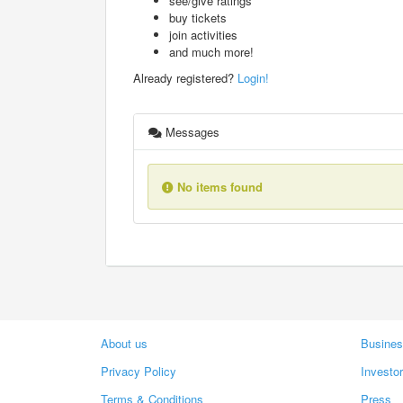
see/give ratings
buy tickets
join activities
and much more!
Already registered?
Login!
Messages
No items found
About us
Busines
Privacy Policy
Investo
Terms & Conditions
Press