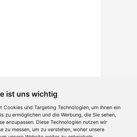
e ist uns wichtig
 Cookies und Targeting Technologien, um Ihnen ein
nis zu ermöglichen und die Werbung, die Sie sehen,
Facebook
sse anzupassen. Diese Technologien nutzen wir
Twitter
e zu messen, um zu verstehen, woher unsere
YouTube
m unsere Website weiter zu entwickeln.