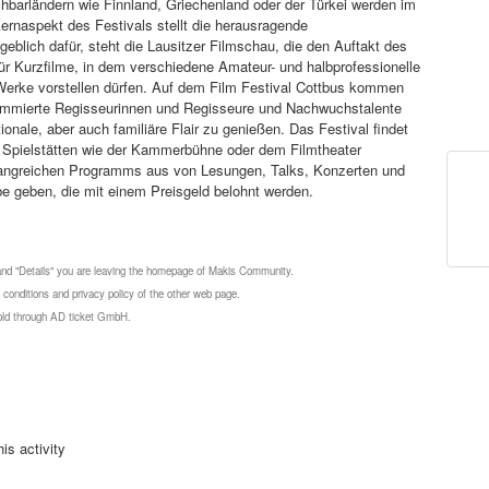
barländern wie Finnland, Griechenland oder der Türkei werden im
ernaspekt des Festivals stellt die herausragende
blich dafür, steht die Lausitzer Filmschau, die den Auftakt des
für Kurzfilme, in dem verschiedene Amateur- und halbprofessionelle
 Werke vorstellen dürfen. Auf dem Film Festival Cottbus kommen
ommierte Regisseurinnen und Regisseure und Nachwuchstalente
ale, aber auch familiäre Flair zu genießen. Das Festival findet
in Spielstätten wie der Kammerbühne oder dem Filmtheater
mfangreichen Programms aus von Lesungen, Talks, Konzerten und
 geben, die mit einem Preisgeld belohnt werden.
 and "Details" you are leaving the homepage of Makis Community.
 conditions and privacy policy of the other web page.
 sold through AD ticket GmbH.
is activity