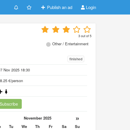
Publish an ad
Login
3
out of
5
Other / Entertainment
finished
07 Nov 2025 18:30
8.25 €/person
Subscribe
«
»
November 2025
o
Tu
We
Th
Fr
Sa
Su