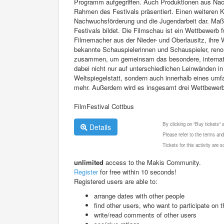
Programm aufgegriffen. Auch Produktionen aus Nach
Rahmen des Festivals präsentiert. Einen weiteren K
Nachwuchsförderung und die Jugendarbeit dar. Maßge
Festivals bildet. Die Filmschau ist ein Wettbewerb 
Filmemacher aus der Nieder- und Oberlausitz, ihre
bekannte Schauspielerinnen und Schauspieler, ren
zusammen, um gemeinsam das besondere, internation
dabei nicht nur auf unterschiedlichen Leinwänden 
Weltspiegelstatt, sondern auch innerhalb eines u
mehr. Außerdem wird es insgesamt drei Wettbewerbe
FilmFestival Cottbus
By clicking on "Buy tickets"
Details
Please refer to the terms and
Tickets for this activity are
unlimited
access to the Makis Community.
Register
for free within 10 seconds!
Registered users are able to:
arrange dates with other people
find other users, who want to participate on th
write/read comments of other users