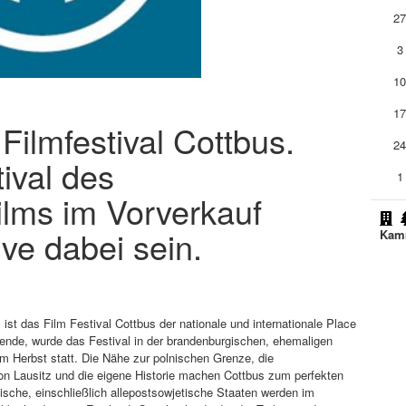
2
3
1
1
 Filmfestival Cottbus.
2
ival des
1
ilms im Vorverkauf
ive dabei sein.
Kam
st das Film Festival Cottbus der nationale und internationale Place
Wende, wurde das Festival in der brandenburgischen, ehemaligen
im Herbst statt. Die Nähe zur polnischen Grenze, die
ion Lausitz und die eigene Historie machen Cottbus zum perfekten
ische, einschließlich allepostsowjetische Staaten werden im