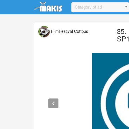
Update cookies preferences
Category of ad
35.
FilmFestival Cottbus
SP1