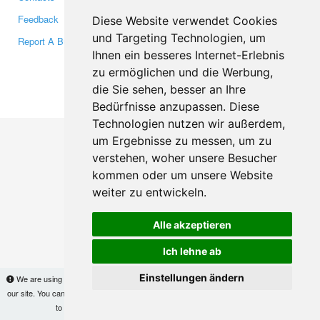
Feedback
Twitter
Diese Website verwendet Cookies
und Targeting Technologien, um
Report A Bug
YouTube
Ihnen ein besseres Internet-Erlebnis
Google+
zu ermöglichen und die Werbung,
die Sie sehen, besser an Ihre
Makis
© Copyright 2026
Bedürfnisse anzupassen. Diese
Technologien nutzen wir außerdem,
um Ergebnisse zu messen, um zu
verstehen, woher unsere Besucher
kommen oder um unsere Website
weiter zu entwickeln.
Alle akzeptieren
Ich lehne ab
Einstellungen ändern
We are using cookies to provide statistics that help us give you the best experience of
our site. You can find out more
here
and block them if you prefer. However, by continuing
to use the site without changes, you are agreeing to it.
OK