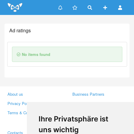
Update cookies preferences
Ad ratings
No items found
About us
Business Partners
Privacy Policy
Investors
Terms & Conditions
Press
Ihre Privatsphäre ist
Media
uns wichtig
Contacts
Facebook