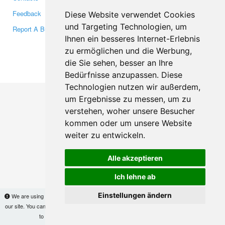
Feedback
Twitter
Diese Website verwendet Cookies
und Targeting Technologien, um
Report A Bug
YouTube
Ihnen ein besseres Internet-Erlebnis
Google+
zu ermöglichen und die Werbung,
die Sie sehen, besser an Ihre
Makis
© Copyright 2026
Bedürfnisse anzupassen. Diese
Technologien nutzen wir außerdem,
um Ergebnisse zu messen, um zu
verstehen, woher unsere Besucher
kommen oder um unsere Website
weiter zu entwickeln.
Alle akzeptieren
Ich lehne ab
Einstellungen ändern
We are using cookies to provide statistics that help us give you the best experience of
our site. You can find out more
here
and block them if you prefer. However, by continuing
to use the site without changes, you are agreeing to it.
OK