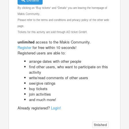
By clicking on "Buy tickets" and "Details" you are leaving the homepage of
Makis Community.
Please refer to the terms and conditions and privacy policy of the other web
page.
Tickets for this activity are sold through AD ticket GmbH.
unlimited
access to the Makis Community.
Register
for free within 10 seconds!
Registered users are able to:
arrange dates with other people
find other users, who want to participate on this
activity
write/read comments of other users
see/give ratings
buy tickets
join activities
and much more!
Already registered?
Login!
finished