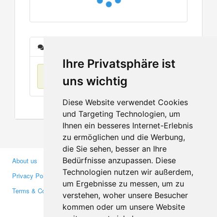
Messages
Ihre Privatsphäre ist
No items found
uns wichtig
Diese Website verwendet Cookies
und Targeting Technologien, um
Ihnen ein besseres Internet-Erlebnis
zu ermöglichen und die Werbung,
die Sie sehen, besser an Ihre
Bedürfnisse anzupassen. Diese
About us
Business Partners
Technologien nutzen wir außerdem,
Privacy Policy
Investors
um Ergebnisse zu messen, um zu
Terms & Conditions
Press
verstehen, woher unsere Besucher
Media
kommen oder um unsere Website