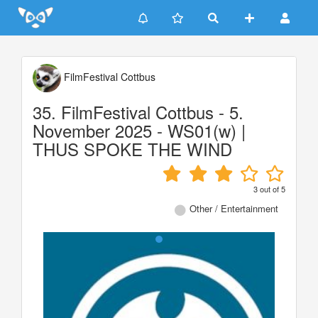
Update cookies preferences
FilmFestival Cottbus
35. FilmFestival Cottbus - 5.
November 2025 - WS01(w) |
THUS SPOKE THE WIND
3
out of
5
Other / Entertainment