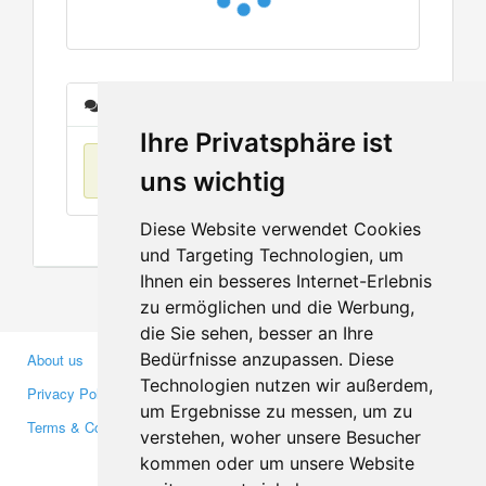
Messages
Ihre Privatsphäre ist
No items found
uns wichtig
Diese Website verwendet Cookies
und Targeting Technologien, um
Ihnen ein besseres Internet-Erlebnis
zu ermöglichen und die Werbung,
die Sie sehen, besser an Ihre
Bedürfnisse anzupassen. Diese
About us
Business Partners
Technologien nutzen wir außerdem,
Privacy Policy
Investors
um Ergebnisse zu messen, um zu
Terms & Conditions
Press
verstehen, woher unsere Besucher
Media
kommen oder um unsere Website