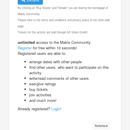
By clicking on "Buy tickets" and "Details" you are leaving the homepage of
Makis Community.
Please refer to the terms and conditions and privacy policy of the other web
page.
Tickets for this activity are sold through AD ticket GmbH.
unlimited
access to the Makis Community.
Register
for free within 10 seconds!
Registered users are able to:
arrange dates with other people
find other users, who want to participate on this
activity
write/read comments of other users
see/give ratings
buy tickets
join activities
and much more!
Already registered?
Login!
finished