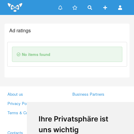
Update cookies preferences
Ad ratings
No items found
About us
Business Partners
Privacy Policy
Investors
Terms & Conditions
Press
Ihre Privatsphäre ist
Media
uns wichtig
Contacts
Facebook