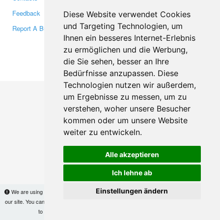
Feedback
Twitter
Diese Website verwendet Cookies
und Targeting Technologien, um
Report A Bug
YouTube
Ihnen ein besseres Internet-Erlebnis
Google+
zu ermöglichen und die Werbung,
die Sie sehen, besser an Ihre
Makis
© Copyright 2026
Bedürfnisse anzupassen. Diese
Technologien nutzen wir außerdem,
um Ergebnisse zu messen, um zu
verstehen, woher unsere Besucher
kommen oder um unsere Website
weiter zu entwickeln.
Alle akzeptieren
Ich lehne ab
Einstellungen ändern
We are using cookies to provide statistics that help us give you the best experience of
our site. You can find out more
here
and block them if you prefer. However, by continuing
to use the site without changes, you are agreeing to it.
OK