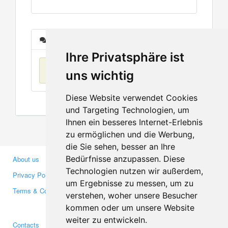
Messages
Ihre Privatsphäre ist
No items found
uns wichtig
Diese Website verwendet Cookies
und Targeting Technologien, um
Ihnen ein besseres Internet-Erlebnis
zu ermöglichen und die Werbung,
die Sie sehen, besser an Ihre
Bedürfnisse anzupassen. Diese
About us
Business Partners
Technologien nutzen wir außerdem,
Privacy Policy
Investors
um Ergebnisse zu messen, um zu
Terms & Conditions
Press
verstehen, woher unsere Besucher
Media
kommen oder um unsere Website
weiter zu entwickeln.
Contacts
Facebook