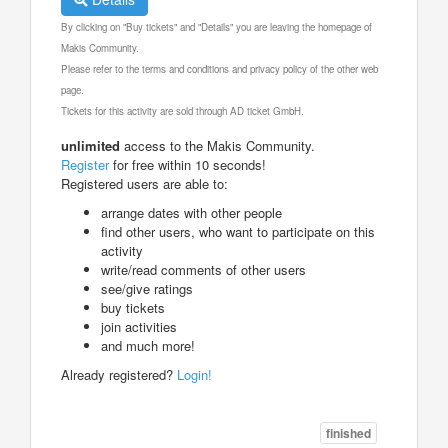
By clicking on "Buy tickets" and "Details" you are leaving the homepage of
Makis Community.
Please refer to the terms and conditions and privacy policy of the other web
page.
Tickets for this activity are sold through AD ticket GmbH.
unlimited
access to the Makis Community.
Register
for free within 10 seconds!
Registered users are able to:
arrange dates with other people
find other users, who want to participate on this
activity
write/read comments of other users
see/give ratings
buy tickets
join activities
and much more!
Already registered?
Login!
finished