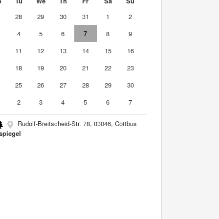
o
Tu
We
Th
Fr
Sa
Su
7
28
29
30
31
1
2
4
5
6
7
8
9
0
11
12
13
14
15
16
7
18
19
20
21
22
23
4
25
26
27
28
29
30
2
3
4
5
6
7
Rudolf-Breitscheid-Str. 78, 03046, Cottbus
spiegel