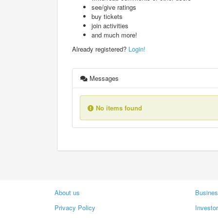
see/give ratings
buy tickets
join activities
and much more!
Already registered?
Login!
Messages
No items found
About us
Busines
Privacy Policy
Investo