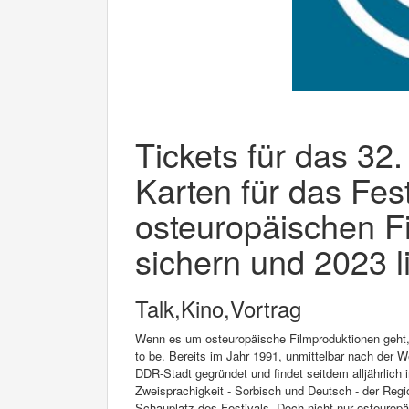
Tickets für das 32.
Karten für das Fest
osteuropäischen F
sichern und 2023 l
Talk,Kino,Vortrag
Wenn es um osteuropäische Filmproduktionen geht, i
to be. Bereits im Jahr 1991, unmittelbar nach der 
DDR-Stadt gegründet und findet seitdem alljährlich 
Zweisprachigkeit - Sorbisch und Deutsch - der Reg
Schauplatz des Festivals. Doch nicht nur osteuropä