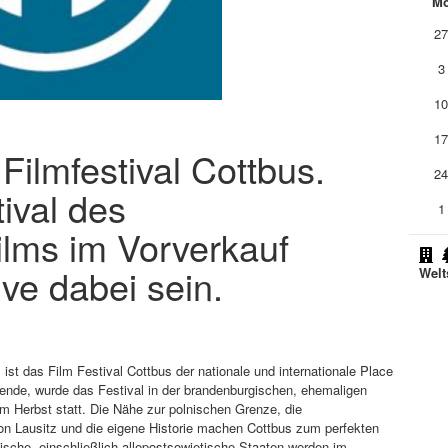
M
2
3
1
1
 Filmfestival Cottbus.
2
ival des
1
ilms im Vorverkauf
ive dabei sein.
Welt
st das Film Festival Cottbus der nationale und internationale Place
Wende, wurde das Festival in der brandenburgischen, ehemaligen
im Herbst statt. Die Nähe zur polnischen Grenze, die
ion Lausitz und die eigene Historie machen Cottbus zum perfekten
ische, einschließlich allepostsowjetische Staaten werden im