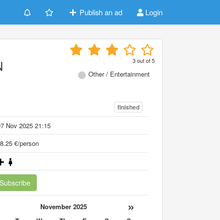
Publish an ad
Login
3
out of
5
N
Other / Entertainment
finished
07 Nov 2025 21:15
8.25 €/person
Subscribe
«
»
November 2025