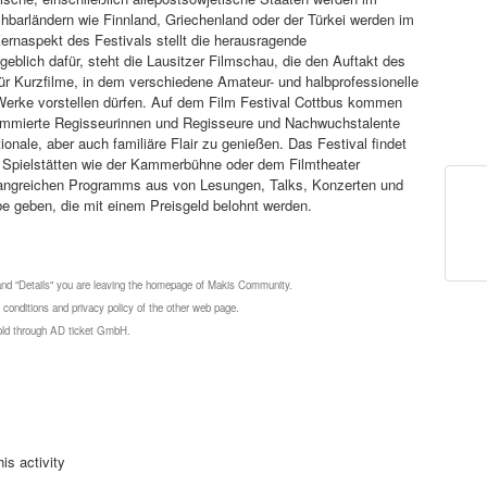
barländern wie Finnland, Griechenland oder der Türkei werden im
ernaspekt des Festivals stellt die herausragende
blich dafür, steht die Lausitzer Filmschau, die den Auftakt des
für Kurzfilme, in dem verschiedene Amateur- und halbprofessionelle
 Werke vorstellen dürfen. Auf dem Film Festival Cottbus kommen
ommierte Regisseurinnen und Regisseure und Nachwuchstalente
ale, aber auch familiäre Flair zu genießen. Das Festival findet
in Spielstätten wie der Kammerbühne oder dem Filmtheater
mfangreichen Programms aus von Lesungen, Talks, Konzerten und
 geben, die mit einem Preisgeld belohnt werden.
 and "Details" you are leaving the homepage of Makis Community.
 conditions and privacy policy of the other web page.
 sold through AD ticket GmbH.
is activity