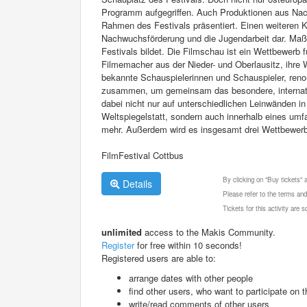
Programm aufgegriffen. Auch Produktionen aus Nach
Rahmen des Festivals präsentiert. Einen weiteren K
Nachwuchsförderung und die Jugendarbeit dar. Maßge
Festivals bildet. Die Filmschau ist ein Wettbewerb 
Filmemacher aus der Nieder- und Oberlausitz, ihre
bekannte Schauspielerinnen und Schauspieler, ren
zusammen, um gemeinsam das besondere, internation
dabei nicht nur auf unterschiedlichen Leinwänden 
Weltspiegelstatt, sondern auch innerhalb eines u
mehr. Außerdem wird es insgesamt drei Wettbewerbe
FilmFestival Cottbus
By clicking on "Buy tickets"
Details
Please refer to the terms and
Tickets for this activity are
unlimited
access to the Makis Community.
Register
for free within 10 seconds!
Registered users are able to:
arrange dates with other people
find other users, who want to participate on th
write/read comments of other users