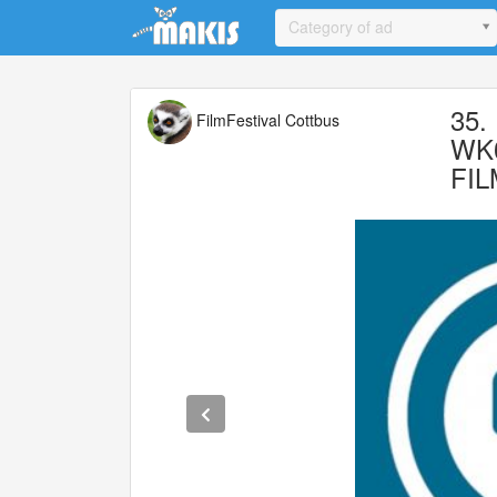
Update cookies preferences
Category of ad
35.
FilmFestival Cottbus
WK0
FIL