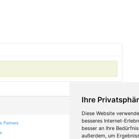
Ihre Privatsphär
Diese Website verwendet
besseres Internet-Erleb
s Partners
Contacts
besser an Ihre Bedürfni
rs
Feedback
außerdem, um Ergebniss