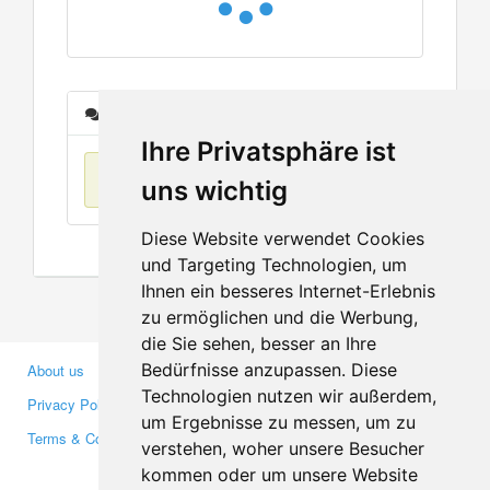
Messages
Ihre Privatsphäre ist
No items found
uns wichtig
Diese Website verwendet Cookies
und Targeting Technologien, um
Ihnen ein besseres Internet-Erlebnis
zu ermöglichen und die Werbung,
die Sie sehen, besser an Ihre
Bedürfnisse anzupassen. Diese
About us
Business Partners
Technologien nutzen wir außerdem,
Privacy Policy
Investors
um Ergebnisse zu messen, um zu
Terms & Conditions
Press
verstehen, woher unsere Besucher
Media
kommen oder um unsere Website