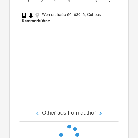
1
2
3
4
5
6
7
Wernerstraße 60, 03046, Cottbus
Kammerbühne
Other ads from author