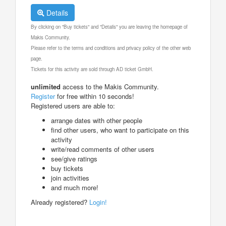
Details
By clicking on "Buy tickets" and "Details" you are leaving the homepage of
Makis Community.
Please refer to the terms and conditions and privacy policy of the other web
page.
Tickets for this activity are sold through AD ticket GmbH.
unlimited
access to the Makis Community.
Register
for free within 10 seconds!
Registered users are able to:
arrange dates with other people
find other users, who want to participate on this
activity
write/read comments of other users
see/give ratings
buy tickets
join activities
and much more!
Already registered?
Login!