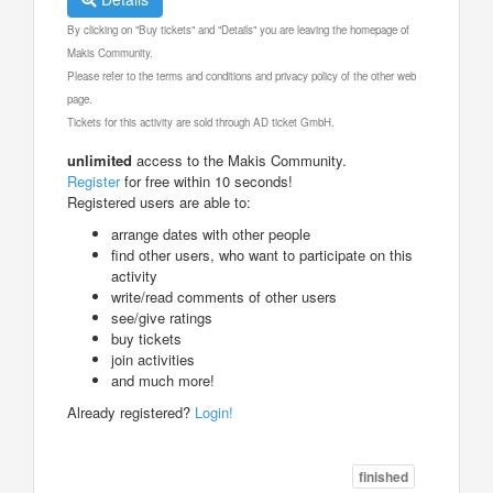
By clicking on "Buy tickets" and "Details" you are leaving the homepage of
Makis Community.
Please refer to the terms and conditions and privacy policy of the other web
page.
Tickets for this activity are sold through AD ticket GmbH.
unlimited
access to the Makis Community.
Register
for free within 10 seconds!
Registered users are able to:
arrange dates with other people
find other users, who want to participate on this
activity
write/read comments of other users
see/give ratings
buy tickets
join activities
and much more!
Already registered?
Login!
finished