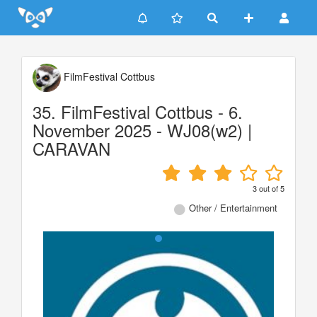
Update cookies preferences
FilmFestival Cottbus
35. FilmFestival Cottbus - 6.
November 2025 - WJ08(w2) |
CARAVAN
3
out of
5
Other / Entertainment