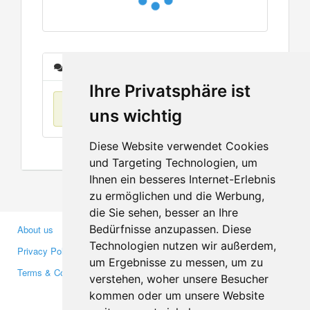
Messages
Ihre Privatsphäre ist
No items found
uns wichtig
Diese Website verwendet Cookies
und Targeting Technologien, um
Ihnen ein besseres Internet-Erlebnis
zu ermöglichen und die Werbung,
die Sie sehen, besser an Ihre
Bedürfnisse anzupassen. Diese
About us
Business Partners
Technologien nutzen wir außerdem,
Privacy Policy
Investors
um Ergebnisse zu messen, um zu
Terms & Conditions
Press
verstehen, woher unsere Besucher
Media
kommen oder um unsere Website