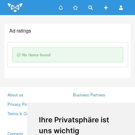
Update cookies preferences
Ad ratings
No items found
About us
Business Partners
Privacy Policy
Investors
Terms & Conditions
Press
Ihre Privatsphäre ist
Media
uns wichtig
Contacts
Facebook