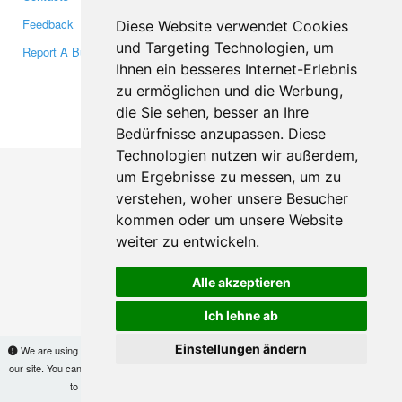
Feedback
Twitter
Diese Website verwendet Cookies
und Targeting Technologien, um
Report A Bug
YouTube
Ihnen ein besseres Internet-Erlebnis
Google+
zu ermöglichen und die Werbung,
die Sie sehen, besser an Ihre
Makis
© Copyright 2026
Bedürfnisse anzupassen. Diese
Technologien nutzen wir außerdem,
um Ergebnisse zu messen, um zu
verstehen, woher unsere Besucher
kommen oder um unsere Website
weiter zu entwickeln.
Alle akzeptieren
Ich lehne ab
Einstellungen ändern
We are using cookies to provide statistics that help us give you the best experience of
our site. You can find out more
here
and block them if you prefer. However, by continuing
to use the site without changes, you are agreeing to it.
OK