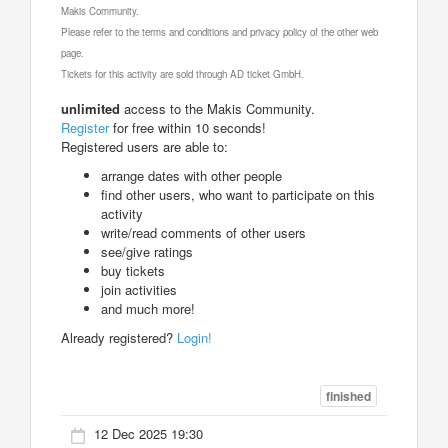
Makis Community.
Please refer to the terms and conditions and privacy policy of the other web
page.
Tickets for this activity are sold through AD ticket GmbH.
unlimited
access to the Makis Community.
Register
for free within 10 seconds!
Registered users are able to:
arrange dates with other people
find other users, who want to participate on this
activity
write/read comments of other users
see/give ratings
buy tickets
join activities
and much more!
Already registered?
Login!
finished
12 Dec 2025 19:30