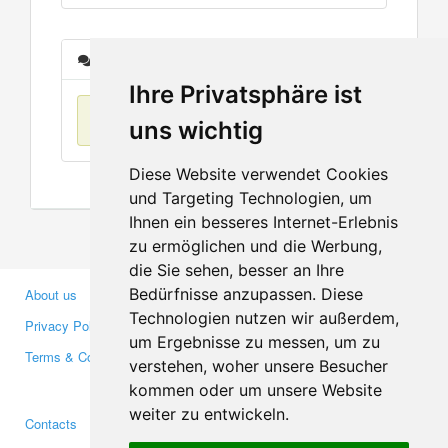
Messages
Ihre Privatsphäre ist
No items found
uns wichtig
Diese Website verwendet Cookies
und Targeting Technologien, um
Ihnen ein besseres Internet-Erlebnis
zu ermöglichen und die Werbung,
die Sie sehen, besser an Ihre
Bedürfnisse anzupassen. Diese
About us
Business Partners
Technologien nutzen wir außerdem,
Privacy Policy
Investors
um Ergebnisse zu messen, um zu
Terms & Conditions
Press
verstehen, woher unsere Besucher
Media
kommen oder um unsere Website
weiter zu entwickeln.
Contacts
Facebook