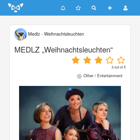
Update cookies preferences
Medlz - Weihnachtsleuchten
MEDLZ „Weihnachtsleuchten“
3
out of
5
Other / Entertainment