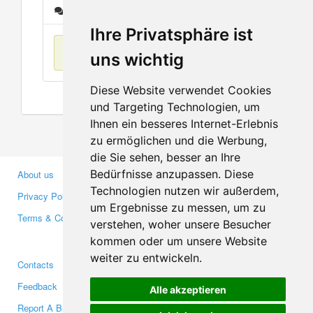
Messages
Ihre Privatsphäre ist
No items found
uns wichtig
Diese Website verwendet Cookies
und Targeting Technologien, um
Ihnen ein besseres Internet-Erlebnis
zu ermöglichen und die Werbung,
die Sie sehen, besser an Ihre
Bedürfnisse anzupassen. Diese
About us
Business Partners
Technologien nutzen wir außerdem,
Privacy Policy
Investors
um Ergebnisse zu messen, um zu
Terms & Conditions
Press
verstehen, woher unsere Besucher
Media
kommen oder um unsere Website
weiter zu entwickeln.
Contacts
Facebook
Feedback
Twitter
Alle akzeptieren
Report A Bug
YouTube