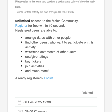
Please refer to the terms and conditions and privacy policy of the other web
page.
Tickets for this activity are sold through AD ticket GmbH.
unlimited
access to the Makis Community.
Register
for free within 10 seconds!
Registered users are able to:
arrange dates with other people
find other users, who want to participate on this
activity
write/read comments of other users
see/give ratings
buy tickets
join activities
and much more!
Already registered?
Login!
finished
06 Dec 2025 19:30
39.00 €/person