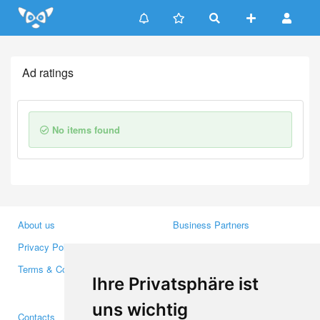
Update cookies preferences
Ad ratings
No items found
About us
Business Partners
Privacy Policy
Investors
Terms & Conditions
Press
Ihre Privatsphäre ist
Media
uns wichtig
Contacts
Facebook