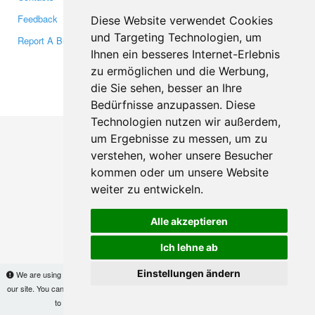
Feedback
Twitter
Diese Website verwendet Cookies
und Targeting Technologien, um
Report A Bug
YouTube
Ihnen ein besseres Internet-Erlebnis
Google+
zu ermöglichen und die Werbung,
die Sie sehen, besser an Ihre
Makis
© Copyright 2026
Bedürfnisse anzupassen. Diese
Technologien nutzen wir außerdem,
um Ergebnisse zu messen, um zu
verstehen, woher unsere Besucher
kommen oder um unsere Website
weiter zu entwickeln.
Alle akzeptieren
Ich lehne ab
Einstellungen ändern
We are using cookies to provide statistics that help us give you the best experience of
our site. You can find out more
here
and block them if you prefer. However, by continuing
to use the site without changes, you are agreeing to it.
OK